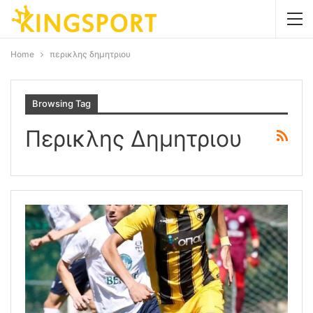
Home
περικλης δημητριου
Browsing Tag
Περικλης Δημητριου