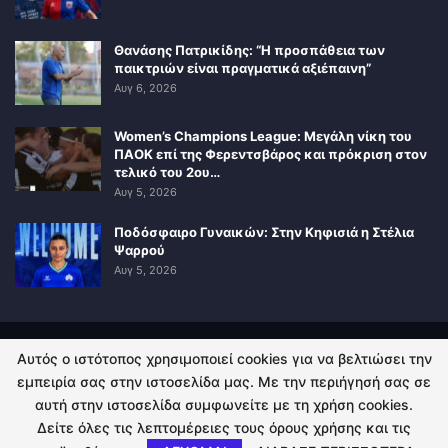
Θανάσης Πατρικίδης: “Η προσπάθεια των
παικτριών είναι πραγματικά αξιέπαινη”
Αυγ 6, 2026
Women’s Champions League: Μεγάλη νίκη του
ΠΑΟΚ επί της Φερεντσβάρος και πρόκριση στον
τελικό του 2ου…
Αυγ 5, 2026
Ποδόσφαιρο Γυναικών: Στην Κηφισιά η Στέλια
Ψαρρού
Αυγ 5, 2026
Αυτός ο ιστότοπος χρησιμοποιεί cookies για να βελτιώσει την
ΠΟΛΙΤΙΚΗ ΑΠΟΡΡΗΤΟΥ
ΕΠΙΚΟΙΝΩΝΙΑ
εμπειρία σας στην ιστοσελίδα μας. Με την περιήγησή σας σε
αυτή στην ιστοσελίδα συμφωνείτε με τη χρήση cookies.
© 2026 - Kingsport.gr. All Rights Reserved.
Δείτε όλες τις λεπτομέρειες τους όρους χρήσης και τις