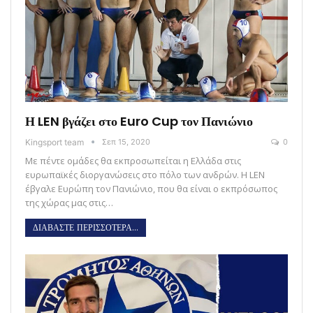
Η LEN βγάζει στο Euro Cup τον Πανιώνιο
Kingsport team
Σεπ 15, 2020
0
Με πέντε ομάδες θα εκπροσωπείται η Ελλάδα στις
ευρωπαϊκές διοργανώσεις στο πόλο των ανδρών. Η LEN
έβγαλε Ευρώπη τον Πανιώνιο, που θα είναι ο εκπρόσωπος
της χώρας μας στις…
ΔΙΑΒΑΣΤΕ ΠΕΡΙΣΣΟΤΕΡΑ...