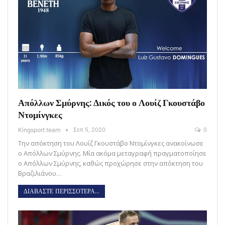
Απόλλων Σμύρνης: Δικός του ο Λουίζ Γκουστάβο
Ντομίνγκες
Kingsport team
Σεπ 5, 2020
0
Την απόκτηση του Λουίζ Γκουστάβο Ντομίνγκες ανακοίνωσε
ο Απόλλων Σμύρνης. Μία ακόμα μεταγραφή πραγματοποίησε
ο Απόλλων Σμύρνης, καθώς προχώρησε στην απόκτηση του
Βραζιλιάνου…
ΔΙΑΒΑΣΤΕ ΠΕΡΙΣΣΟΤΕΡΑ...