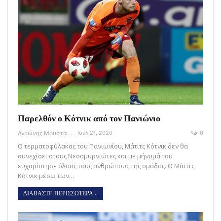
Παρελθόν ο Κότνικ από τον Πανιώνιο
Αντώνης Μουστάκας
Ιούλ 21, 2020
0
Ο τερματοφύλακας του Πανιωνίου, Μάτιτς Κότνικ δεν θα
συνεχίσει στους Νεοσμυρνιώτες και με μήνυμά του
ευχαρίστησε όλους τους ανθρώπους της ομάδας. Ο Μάτιτς
Κότνικ μέσω των…
ΔΙΑΒΑΣΤΕ ΠΕΡΙΣΣΟΤΕΡΑ...