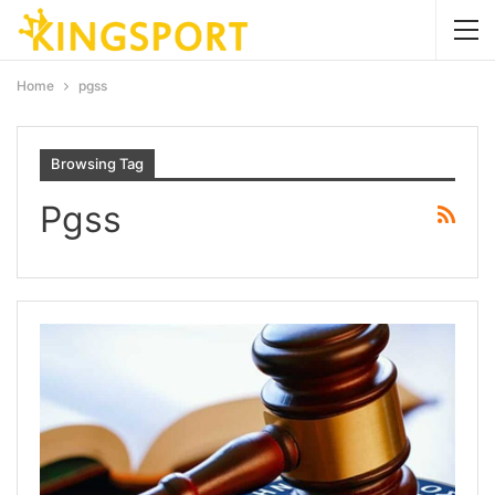
Home
pgss
Browsing Tag
Pgss