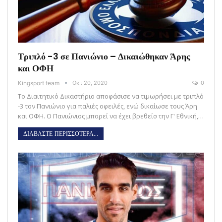
Τριπλό -3 σε Πανιώνιο – Δικαιώθηκαν Άρης
και ΟΦΗ
Kingsport team
Οκτ 20, 2020
0
Το Διαιτητικό Δικαστήριο αποφάσισε να τιμωρήσει με τριπλό
-3 τον Πανιώνιο για παλιές οφειλές, ενώ δικαίωσε τους Άρη
και ΟΦΗ. Ο Πανιώνιος μπορεί να έχει βρεθείσ την Γ' Εθνική,…
ΔΙΑΒΑΣΤΕ ΠΕΡΙΣΣΟΤΕΡΑ...