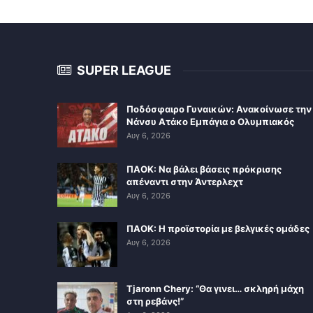
SUPER LEAGUE
Ποδόσφαιρο Γυναικών: Ανακοίνωσε την
Νάνσυ Ατάκο Εμπάγια ο Ολυμπιακός
Αυγ 6, 2026
ΠΑΟΚ: Να βάλει βάσεις πρόκρισης
απέναντι στην Άντερλεχτ
Αυγ 6, 2026
ΠΑΟΚ: Η προϊστορία με βελγικές ομάδες
Αυγ 6, 2026
Tjaronn Chery: “Θα γινει… σκληρή μάχη
στη ρεβάνς!”