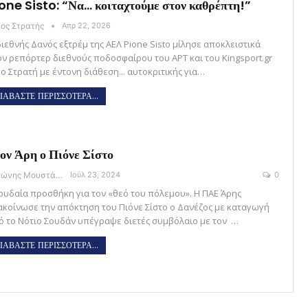
one Sisto: “Να… κοιταχτούμε στον καθρέπτη!”
κος Στρατής
Απρ 22, 2026
διεθνής Δανός εξτρέμ της ΑΕΛ Pione Sisto μίλησε αποκλειστικά
ον ρεπόρτερ διεθνούς ποδοσφαίρου του ΑΡΤ και του Kingsport.gr
κο Στρατή με έντονη διάθεση... αυτοκριτικής για…
ΙΑΒΑΣΤΕ ΠΕΡΙΣΣΟΤΕΡΑ...
ον Άρη ο Πιόνε Σίστο
Αντώνης Μουστάκας
Ιούλ 23, 2024
0
ουδαία προσθήκη για τον «θεό του πόλεμου». Η ΠΑΕ Άρης
ακοίνωσε την απόκτηση του Πιόνε Σίστο ο Δανέζος με καταγωγή
ό το Νότιο Σουδάν υπέγραψε διετές συμβόλαιο με τον …
ΙΑΒΑΣΤΕ ΠΕΡΙΣΣΟΤΕΡΑ...