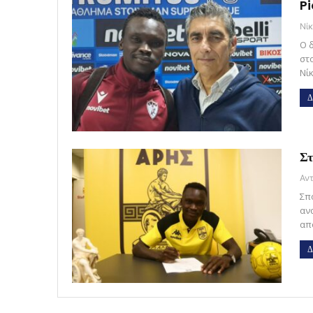
Pi
Νί
Ο 
στ
Νί
Δ
Στ
Σπ
αν
απ
Δ