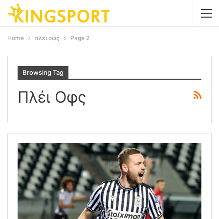
Home
πλέι οφς
Page 2
Browsing Tag
Πλέι Οφς