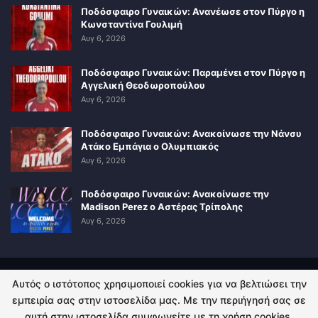
Ποδόσφαιρο Γυναικών: Ανανέωσε στον Πύργο η
Κωνσταντίνα Γουλιμή
Αυγ 6, 2026
Ποδόσφαιρο Γυναικών: Παραμένει στον Πύργο η
Αγγελική Θεοδωροπούλου
Αυγ 6, 2026
Ποδόσφαιρο Γυναικών: Ανακοίνωσε την Νάνσυ
Ατάκο Εμπάγια ο Ολυμπιακός
Αυγ 6, 2026
Ποδόσφαιρο Γυναικών: Ανακοίνωσε την
Madison Perez ο Αστέρας Τρίπολης
Αυγ 6, 2026
Αυτός ο ιστότοπος χρησιμοποιεί cookies για να βελτιώσει την
ΠΟΛΙΤΙΚΗ ΑΠΟΡΡΗΤΟΥ
ΕΠΙΚΟΙΝΩΝΙΑ
εμπειρία σας στην ιστοσελίδα μας. Με την περιήγησή σας σε
αυτή στην ιστοσελίδα συμφωνείτε με τη χρήση cookies.