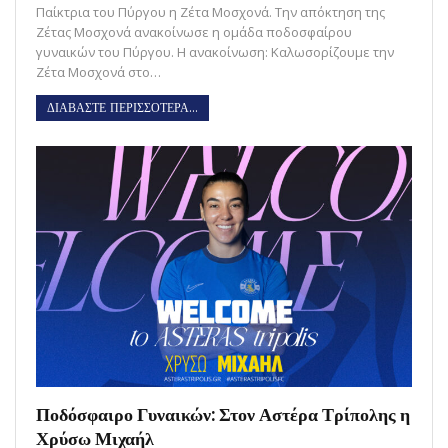
Παίκτρια του Πύργου η Ζέτα Μοσχονά. Την απόκτηση της
Ζέτας Μοσχονά ανακοίνωσε η ομάδα ποδοσφαίρου
γυναικών του Πύργου. Η ανακοίνωση: Καλωσορίζουμε την
Ζέτα Μοσχονά στο…
ΔΙΑΒΑΣΤΕ ΠΕΡΙΣΣΟΤΕΡΑ...
Ποδόσφαιρο Γυναικών: Στον Αστέρα Τρίπολης η
Χρύσω Μιχαήλ