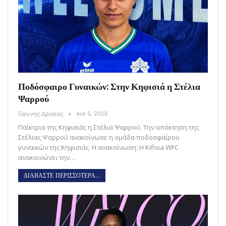
Ποδόσφαιρο Γυναικών: Στην Κηφισιά η Στέλια
Ψαρρού
Γιάννης Δρόσος
Αυγ 5, 2026
Παίκτρια της Κηφισιάς η Στέλια Ψαρρού. Την απόκτηση της
Στέλιας Ψαρρού ανακοίνωσε η ομάδα ποδοσφαίρου
γυναικών της Κηφισιάς. Η ανακοίνωση: Η Kifisia WFC
ανακοινώνει την…
ΔΙΑΒΑΣΤΕ ΠΕΡΙΣΣΟΤΕΡΑ...