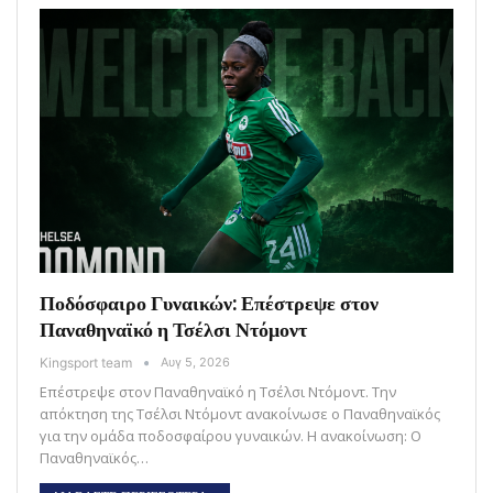
Ποδόσφαιρο Γυναικών: Επέστρεψε στον
Παναθηναϊκό η Τσέλσι Ντόμοντ
Kingsport team
Αυγ 5, 2026
Επέστρεψε στον Παναθηναϊκό η Τσέλσι Ντόμοντ. Την
απόκτηση της Τσέλσι Ντόμοντ ανακοίνωσε ο Παναθηναϊκός
για την ομάδα ποδοσφαίρου γυναικών. Η ανακοίνωση: Ο
Παναθηναϊκός…