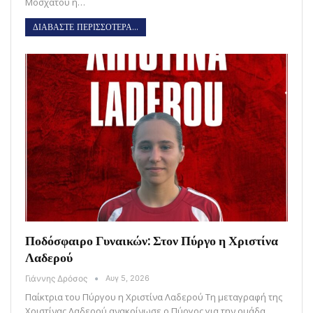
Μοσχάτου η…
ΔΙΑΒΑΣΤΕ ΠΕΡΙΣΣΟΤΕΡΑ...
Ποδόσφαιρο Γυναικών: Στον Πύργο η Χριστίνα
Λαδερού
Γιάννης Δρόσος
Αυγ 5, 2026
Παίκτρια του Πύργου η Χριστίνα Λαδερού Τη μεταγραφή της
Χριστίνας Λαδερού ανακοίνωσε ο Πύργος για την ομάδα