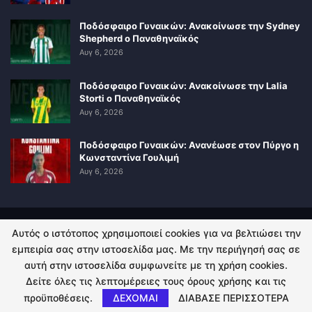
Ποδόσφαιρο Γυναικών: Ανακοίνωσε την Sydney
Shepherd ο Παναθηναϊκός
Αυγ 6, 2026
Ποδόσφαιρο Γυναικών: Ανακοίνωσε την Lalia
Storti ο Παναθηναϊκός
Αυγ 6, 2026
Ποδόσφαιρο Γυναικών: Ανανέωσε στον Πύργο η
Κωνσταντίνα Γουλιμή
Αυγ 6, 2026
Αυτός ο ιστότοπος χρησιμοποιεί cookies για να βελτιώσει την
ΠΟΛΙΤΙΚΗ ΑΠΟΡΡΗΤΟΥ
ΕΠΙΚΟΙΝΩΝΙΑ
εμπειρία σας στην ιστοσελίδα μας. Με την περιήγησή σας σε
αυτή στην ιστοσελίδα συμφωνείτε με τη χρήση cookies.
© 2026 - Kingsport.gr. All Rights Reserved.
Δείτε όλες τις λεπτομέρειες τους όρους χρήσης και τις
προϋποθέσεις.
ΔΕΧΟΜΑΙ
ΔΙΑΒΑΣΕ ΠΕΡΙΣΣΟΤΕΡΑ