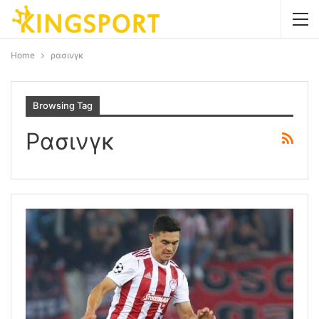
Home
ρασινγκ
Browsing Tag
Ρασινγκ