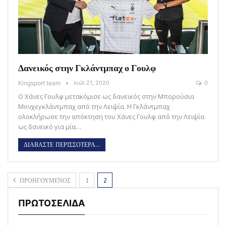
Δανεικός στην Γκλάντμπαχ ο Γουλφ
Kingsport team
Ιούλ 21, 2020
0
Ο Χάνες Γουλφ μετακόμισε ως δανεικός στην Μπορούσια
Μονχεγκλάντμπαχ από την Λειψία. Η Γκλάντμπαχ
ολοκλήρωσε την απόκτηση του Χάνες Γουλφ από την Λειψία
ως δανεικό για μία…
ΔΙΑΒΑΣΤΕ ΠΕΡΙΣΣΟΤΕΡΑ...
ΠΡΟΗΓΟΥΜΕΝΟΣ
1
2
ΠΡΩΤΟΣΕΛΙΔΑ