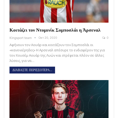
Κοιτάζει τον Ντομινίκ Σομποσλάι η Άρσεναλ
Kingsport team
Οκτ 20, 2020
0
Αφήνουν τον Αουάρ και κοιτάζουν τον Σομποσλάι οι
«κανονιέρηδες» Η Αρσεναλ απέσυρε το ενδιαφέρον της για
τον Χουσέμ Αουάρ της Λυών και στρέφεται πλέον σε άλλες
λύσεις, για να…
ΔΙΑΒΑΣΤΕ ΠΕΡΙΣΣΟΤΕΡΑ...