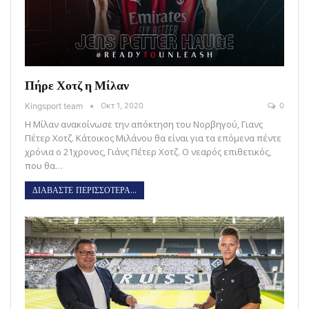
Πήρε Χοτζ η Μίλαν
Kingsport team
Οκτ 1, 2020
0
Η Μίλαν ανακοίνωσε την απόκτηση του Νορβηγού, Γιανς
Πέτερ Χοτζ. Κάτοικος Μιλάνου θα είναι για τα επόμενα πέντε
χρόνια ο 21χρονος, Γιάνς Πέτερ Χοτζ. Ο νεαρός επιθετικός,
που θα…
ΔΙΑΒΑΣΤΕ ΠΕΡΙΣΣΟΤΕΡΑ...