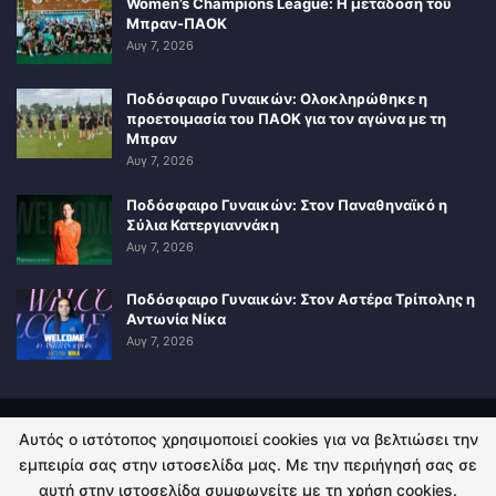
Women’s Champions League: Η μετάδοση του
Μπραν-ΠΑΟΚ
Αυγ 7, 2026
Ποδόσφαιρο Γυναικών: Ολοκληρώθηκε η
προετοιμασία του ΠΑΟΚ για τον αγώνα με τη
Μπραν
Αυγ 7, 2026
Ποδόσφαιρο Γυναικών: Στον Παναθηναϊκό η
Σύλια Κατεργιαννάκη
Αυγ 7, 2026
Ποδόσφαιρο Γυναικών: Στον Αστέρα Τρίπολης η
Αντωνία Νίκα
Αυγ 7, 2026
Αυτός ο ιστότοπος χρησιμοποιεί cookies για να βελτιώσει την
ΠΟΛΙΤΙΚΗ ΑΠΟΡΡΗΤΟΥ
ΕΠΙΚΟΙΝΩΝΙΑ
εμπειρία σας στην ιστοσελίδα μας. Με την περιήγησή σας σε
αυτή στην ιστοσελίδα συμφωνείτε με τη χρήση cookies.