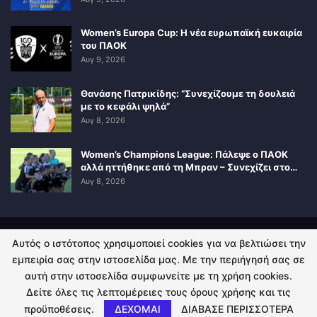
Women’s Europa Cup: Η νέα ευρωπαϊκή ευκαιρία
του ΠΑΟΚ
Αυγ 9, 2026
Θανάσης Πατρικίδης: “Συνεχίζουμε τη δουλειά
με το κεφάλι ψηλά”
Αυγ 8, 2026
Women’s Champions League: Πάλεψε ο ΠΑΟΚ
αλλά ηττήθηκε από τη Μπραν – Συνεχίζει στο…
Αυγ 8, 2026
Αυτός ο ιστότοπος χρησιμοποιεί cookies για να βελτιώσει την
ΠΟΛΙΤΙΚΗ ΑΠΟΡΡΗΤΟΥ
ΕΠΙΚΟΙΝΩΝΙΑ
εμπειρία σας στην ιστοσελίδα μας. Με την περιήγησή σας σε
αυτή στην ιστοσελίδα συμφωνείτε με τη χρήση cookies.
© 2026 - Kingsport.gr. All Rights Reserved.
Δείτε όλες τις λεπτομέρειες τους όρους χρήσης και τις
προϋποθέσεις.
ΔΕΧΟΜΑΙ
ΔΙΑΒΑΣΕ ΠΕΡΙΣΣΟΤΕΡΑ