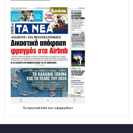
Τα
πρωτοσέλιδα
των
εφημερίδων