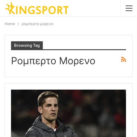
Home
ρομπερτο μορενο
Browsing Tag
Ρομπερτο Μορενο