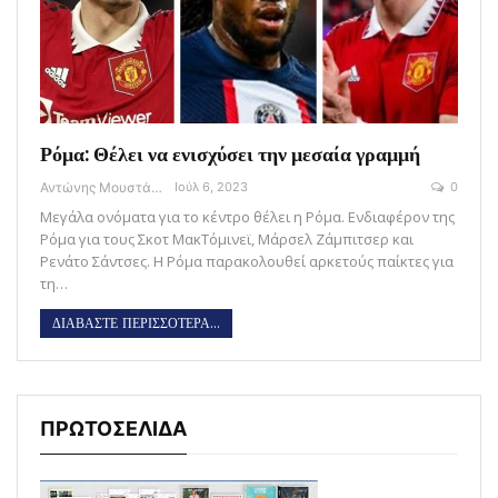
Ρόμα: Θέλει να ενισχύσει την μεσαία γραμμή
Αντώνης Μουστάκας
Ιούλ 6, 2023
0
Μεγάλα ονόματα για το κέντρο θέλει η Ρόμα. Ενδιαφέρον της
Ρόμα για τους Σκοτ ΜακΤόμινεϊ, Μάρσελ Ζάμπιτσερ και
Ρενάτο Σάντσες. Η Ρόμα παρακολουθεί αρκετούς παίκτες για
τη…
ΔΙΑΒΑΣΤΕ ΠΕΡΙΣΣΟΤΕΡΑ...
ΠΡΩΤΟΣΕΛΙΔΑ