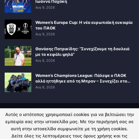
Ιωάννα Παχάκη
Αυγ 9, 2026
Women’s Europa Cup: Η νέα ευρωπαϊκή ευκαιρία
του ΠΑΟΚ
Αυγ 9, 2026
Θανάσης Πατρικίδης: “Συνεχίζουμε τη δουλειά
με το κεφάλι ψηλά”
Αυγ 8, 2026
Women’s Champions League: Πάλεψε ο ΠΑΟΚ
αλλά ηττήθηκε από τη Μπραν – Συνεχίζει στο…
Αυγ 8, 2026
Αυτός ο ιστότοπος χρησιμοποιεί cookies για να βελτιώσει την
ΠΟΛΙΤΙΚΗ ΑΠΟΡΡΗΤΟΥ
ΕΠΙΚΟΙΝΩΝΙΑ
εμπειρία σας στην ιστοσελίδα μας. Με την περιήγησή σας σε
αυτή στην ιστοσελίδα συμφωνείτε με τη χρήση cookies.
© 2026 - Kingsport.gr. All Rights Reserved.
Δείτε όλες τις λεπτομέρειες τους όρους χρήσης και τις