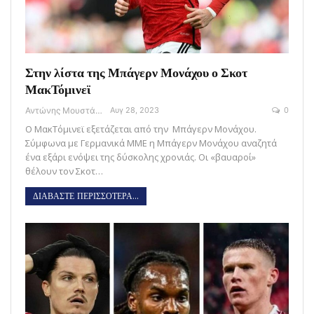
Στην λίστα της Μπάγερν Μονάχου ο Σκοτ
ΜακΤόμινεϊ
Αντώνης Μουστάκας
Αυγ 28, 2023
0
O ΜακΤόμινεϊ εξετάζεται από την Μπάγερν Μονάχου.
Σύμφωνα με Γερμανικά ΜΜΕ η Μπάγερν Μονάχου αναζητά
ένα εξάρι ενόψει της δύσκολης χρονιάς. Οι «βαυαροί»
θέλουν τον Σκοτ…
ΔΙΑΒΑΣΤΕ ΠΕΡΙΣΣΟΤΕΡΑ...