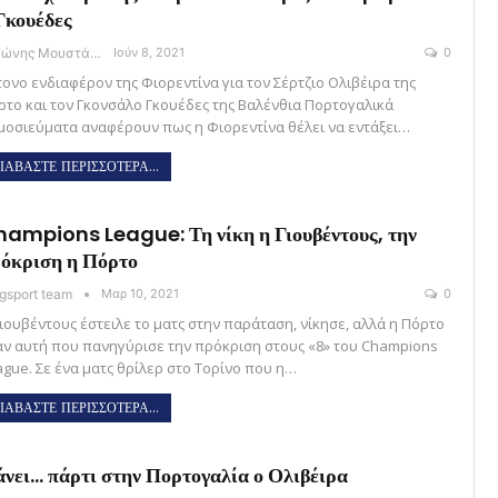
Γκουέδες
Αντώνης Μουστάκας
Ιούν 8, 2021
0
τονο ενδιαφέρον της Φιορεντίνα για τον Σέρτζιο Ολιβέιρα της
ρτο και τον Γκονσάλο Γκουέδες της Βαλένθια Πορτογαλικά
μοσιεύματα αναφέρουν πως η Φιορεντίνα θέλει να εντάξει…
ΙΑΒΑΣΤΕ ΠΕΡΙΣΣΟΤΕΡΑ...
ampions League: Τη νίκη η Γιουβέντους, την
όκριση η Πόρτο
gsport team
Μαρ 10, 2021
0
Γιουβέντους έστειλε το ματς στην παράταση, νίκησε, αλλά η Πόρτο
αν αυτή που πανηγύρισε την πρόκριση στους «8» του Champions
ague. Σε ένα ματς θρίλερ στο Τορίνο που η…
ΙΑΒΑΣΤΕ ΠΕΡΙΣΣΟΤΕΡΑ...
νει… πάρτι στην Πορτογαλία ο Ολιβέιρα