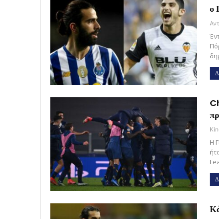
ο 
Έν
Πό
δη
Δ
Ch
πρ
Kin
Η 
ήτ
Le
Δ
Κά