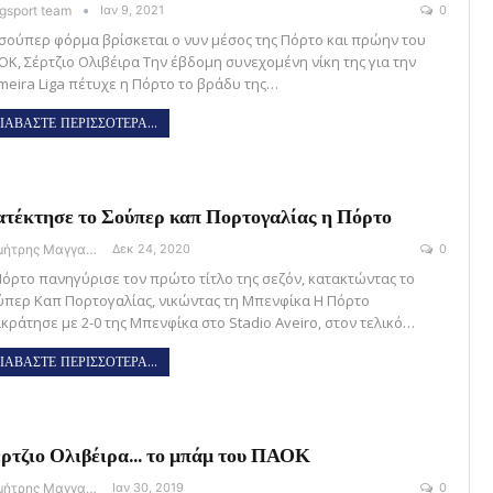
gsport team
Ιαν 9, 2021
0
 σούπερ φόρμα βρίσκεται ο νυν μέσος της Πόρτο και πρώην του
ΟΚ, Σέρτζιο Ολιβέιρα Την έβδομη συνεχομένη νίκη της για την
imeira Liga πέτυχε η Πόρτο το βράδυ της…
ΙΑΒΑΣΤΕ ΠΕΡΙΣΣΟΤΕΡΑ...
τέκτησε το Σούπερ καπ Πορτογαλίας η Πόρτο
Δημήτρης Μαγγανάρης
Δεκ 24, 2020
0
Πόρτο πανηγύρισε τον πρώτο τίτλο της σεζόν, κατακτώντας το
ύπερ Καπ Πορτογαλίας, νικώντας τη Μπενφίκα Η Πόρτο
ικράτησε με 2-0 της Μπενφίκα στο Stadio Aveiro, στον τελικό…
ΙΑΒΑΣΤΕ ΠΕΡΙΣΣΟΤΕΡΑ...
ρτζιο Ολιβέιρα… το μπάμ του ΠΑΟΚ
Δημήτρης Μαγγανάρης
Ιαν 30, 2019
0