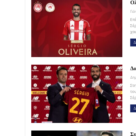
Ολ
Γι
Επ
Σέ
χα
Δ
Δα
Στ
το
Σέ
Δ
Στ