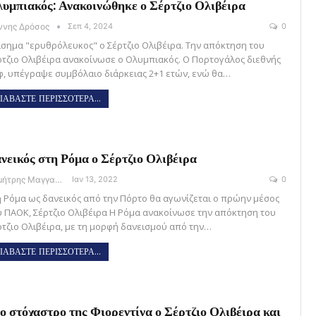
υμπιακός: Ανακοινώθηκε ο Σέρτζιο Ολιβέιρα
άννης Δρόσος
Σεπ 4, 2024
0
ίσημα "ερυθρόλευκος" ο Σέρτζιο Ολιβέιρα. Την απόκτηση του
ρτζιο Ολιβέιρα ανακοίνωσε ο Ολυμπιακός. Ο Πορτογάλος διεθνής
φ, υπέγραψε συμβόλαιο διάρκειας 2+1 ετών, ενώ θα…
ΙΑΒΑΣΤΕ ΠΕΡΙΣΣΟΤΕΡΑ...
νεικός στη Ρόμα ο Σέρτζιο Ολιβέιρα
Δημήτρης Μαγγανάρης
Ιαν 13, 2022
0
η Ρόμα ως δανεικός από την Πόρτο θα αγωνίζεται ο πρώην μέσος
υ ΠΑΟΚ, Σέρτζιο Ολιβέιρα Η Ρόμα ανακοίνωσε την απόκτηση του
ρτζιο Ολιβέιρα, με τη μορφή δανεισμού από την…
ΙΑΒΑΣΤΕ ΠΕΡΙΣΣΟΤΕΡΑ...
ο στόχαστρο της Φιορεντίνα ο Σέρτζιο Ολιβέιρα και