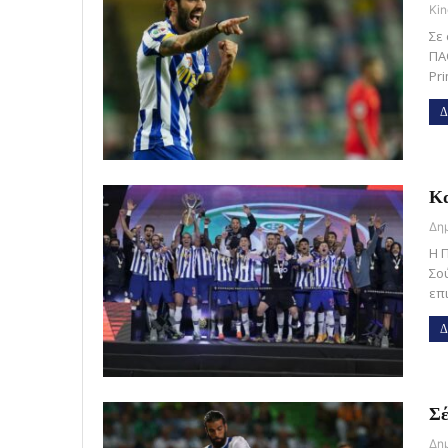
Kin
Σε
ΠΑ
Pr
Δ
Κα
Η 
Σο
επ
Δ
Σέ