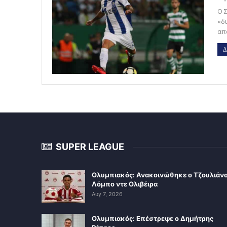
Ο 
«δ
απ
Δ
SUPER LEAGUE
Ολυμπιακός: Ανακοινώθηκε ο Τζουλιάν
Λόμπο ντε Ολιβέιρα
Αυγ 7, 2026
Ολυμπιακός: Επέστρεψε ο Δημήτρης