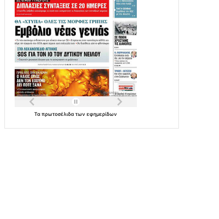
Τα
πρωτοσέλιδα
των
εφημερίδων