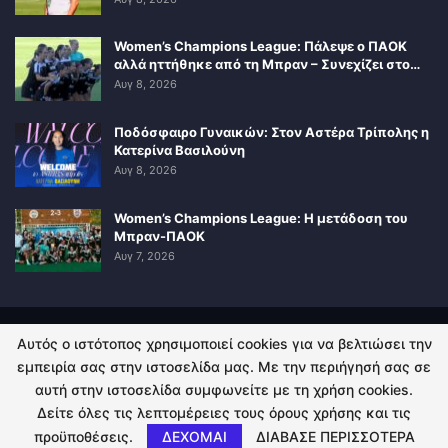
Women’s Champions League: Πάλεψε ο ΠΑΟΚ
αλλά ηττήθηκε από τη Μπραν – Συνεχίζει στο…
Αυγ 8, 2026
Ποδόσφαιρο Γυναικών: Στον Αστέρα Τρίπολης η
Κατερίνα Βασιλούνη
Αυγ 8, 2026
Women’s Champions League: Η μετάδοση του
Μπραν-ΠΑΟΚ
Αυγ 7, 2026
Αυτός ο ιστότοπος χρησιμοποιεί cookies για να βελτιώσει την
ΠΟΛΙΤΙΚΗ ΑΠΟΡΡΗΤΟΥ
ΕΠΙΚΟΙΝΩΝΙΑ
εμπειρία σας στην ιστοσελίδα μας. Με την περιήγησή σας σε
αυτή στην ιστοσελίδα συμφωνείτε με τη χρήση cookies.
© 2026 - Kingsport.gr. All Rights Reserved.
Δείτε όλες τις λεπτομέρειες τους όρους χρήσης και τις
προϋποθέσεις.
ΔΕΧΟΜΑΙ
ΔΙΑΒΑΣΕ ΠΕΡΙΣΣΟΤΕΡΑ