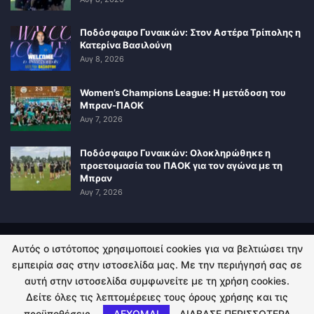
Ποδόσφαιρο Γυναικών: Στον Αστέρα Τρίπολης η
Κατερίνα Βασιλούνη
Αυγ 8, 2026
Women’s Champions League: Η μετάδοση του
Μπραν-ΠΑΟΚ
Αυγ 7, 2026
Ποδόσφαιρο Γυναικών: Ολοκληρώθηκε η
προετοιμασία του ΠΑΟΚ για τον αγώνα με τη
Μπραν
Αυγ 7, 2026
Αυτός ο ιστότοπος χρησιμοποιεί cookies για να βελτιώσει την
ΠΟΛΙΤΙΚΗ ΑΠΟΡΡΗΤΟΥ
ΕΠΙΚΟΙΝΩΝΙΑ
εμπειρία σας στην ιστοσελίδα μας. Με την περιήγησή σας σε
αυτή στην ιστοσελίδα συμφωνείτε με τη χρήση cookies.
© 2026 - Kingsport.gr. All Rights Reserved.
Δείτε όλες τις λεπτομέρειες τους όρους χρήσης και τις
προϋποθέσεις.
ΔΕΧΟΜΑΙ
ΔΙΑΒΑΣΕ ΠΕΡΙΣΣΟΤΕΡΑ