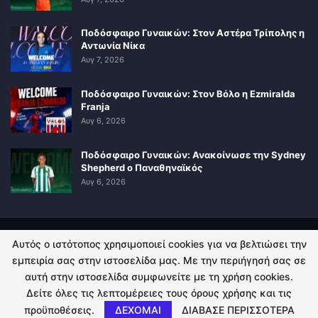
Ποδόσφαιρο Γυναικών: Στον Αστέρα Τρίπολης η
Αντωνία Νίκα
Αυγ 7, 2026
Ποδόσφαιρο Γυναικών: Στον Βόλο η Ezmiralda
Franja
Αυγ 6, 2026
Ποδόσφαιρο Γυναικών: Ανακοίνωσε την Sydney
Shepherd ο Παναθηναϊκός
Αυγ 6, 2026
Αυτός ο ιστότοπος χρησιμοποιεί cookies για να βελτιώσει την
ΠΟΛΙΤΙΚΗ ΑΠΟΡΡΗΤΟΥ
ΕΠΙΚΟΙΝΩΝΙΑ
εμπειρία σας στην ιστοσελίδα μας. Με την περιήγησή σας σε
αυτή στην ιστοσελίδα συμφωνείτε με τη χρήση cookies.
© 2026 - Kingsport.gr. All Rights Reserved.
Δείτε όλες τις λεπτομέρειες τους όρους χρήσης και τις
προϋποθέσεις.
ΔΕΧΟΜΑΙ
ΔΙΑΒΑΣΕ ΠΕΡΙΣΣΟΤΕΡΑ