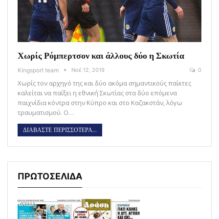
Χωρίς Ρόμπερτσον και άλλους δύο η Σκωτία
Kingsport team
Νοέ 12, 2019
0
Χωρίς τον αρχηγό της και δύο ακόμα σημαντικούς παίκτες
καλείται να παίξει η εθνική Σκωτίας στα δύο επόμενα
παιχνίδια κόντρα στην Κύπρο και στο Καζακστάν, λόγω
τραυματισμού. Ο…
ΔΙΑΒΑΣΤΕ ΠΕΡΙΣΣΟΤΕΡΑ...
ΠΡΩΤΟΣΕΛΙΔΑ