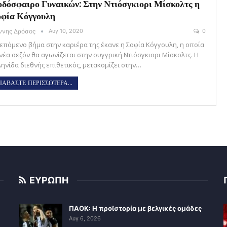
δόσφαιρο Γυναικών: Στην Ντιόσγκιορι Μίσκολτς η
φία Κόγγουλη
άννης Δρόσος
Αυγ 10, 2020
0
 επόμενο βήμα στην καριέρα της έκανε η Σοφία Κόγγουλη, η οποία
 νέα σεζόν θα αγωνίζεται στην ουγγρική Ντιόσγκιορι Μίσκολτς. Η
ληνίδα διεθνής επιθετικός, μετακομίζει στην…
ΙΑΒΑΣΤΕ ΠΕΡΙΣΣΟΤΕΡΑ...
ΕΥΡΩΠΗ
ΠΑΟΚ: Η προϊστορία με βελγικές ομάδες
Αυγ 6, 2026