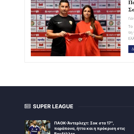
Πο
Σο
Γι
Το
τη
Ελ
Δ
SUPER LEAGUE
ΠΑΟΚ-Άντερλεχτ: Σοκ στα 17″,
παράπονα, ήττα και η πρόκριση στις
Βρυξέλλες