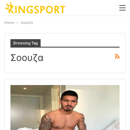
Home
σοουζα
Browsing Tag
Σοουζα