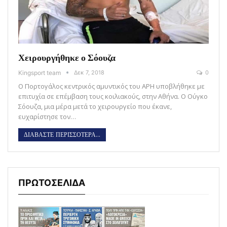
Χειρουργήθηκε ο Σόουζα
Kingsport team
Δεκ 7, 2018
0
Ο Πορτογάλος κεντρικός αμυντικός του ΑΡΗ υποβλήθηκε με
επιτυχία σε επέμβαση τους κοιλιακούς, στην Αθήνα. Ο Ούγκο
Σόουζα, μια μέρα μετά το χειρουργείο που έκανε,
ευχαρίστησε τον…
ΔΙΑΒΑΣΤΕ ΠΕΡΙΣΣΟΤΕΡΑ...
ΠΡΩΤΟΣΕΛΙΔΑ