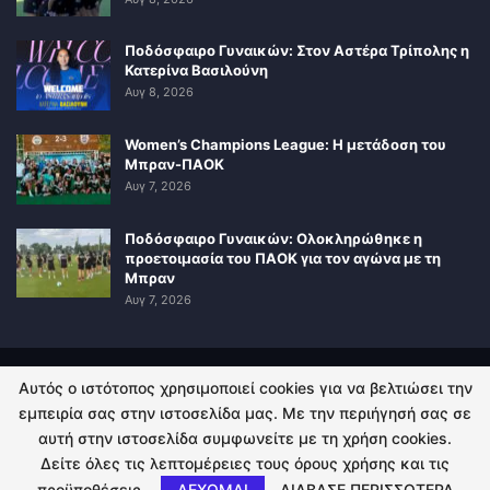
Ποδόσφαιρο Γυναικών: Στον Αστέρα Τρίπολης η
Κατερίνα Βασιλούνη
Αυγ 8, 2026
Women’s Champions League: Η μετάδοση του
Μπραν-ΠΑΟΚ
Αυγ 7, 2026
Ποδόσφαιρο Γυναικών: Ολοκληρώθηκε η
προετοιμασία του ΠΑΟΚ για τον αγώνα με τη
Μπραν
Αυγ 7, 2026
Αυτός ο ιστότοπος χρησιμοποιεί cookies για να βελτιώσει την
ΠΟΛΙΤΙΚΗ ΑΠΟΡΡΗΤΟΥ
ΕΠΙΚΟΙΝΩΝΙΑ
εμπειρία σας στην ιστοσελίδα μας. Με την περιήγησή σας σε
αυτή στην ιστοσελίδα συμφωνείτε με τη χρήση cookies.
© 2026 - Kingsport.gr. All Rights Reserved.
Δείτε όλες τις λεπτομέρειες τους όρους χρήσης και τις
προϋποθέσεις.
ΔΕΧΟΜΑΙ
ΔΙΑΒΑΣΕ ΠΕΡΙΣΣΟΤΕΡΑ