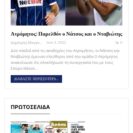
Ατρόμητος: Παρελθόν ο Νάτσος και ο Νταβιώτης
Δημήτρης Μαγγανάρης
Ιούν 3, 2022
0
Δύο παιδιά από τις ακαδημίες του Ατρομήτου, οι Νάτσος και
Νταβιώτης έμειναν ελεύθεροι από την ομάδα O Ατρόμητος
ανακοίνωσε ότι ολοκλήρωσε τη συνεργασία του με τους
Σπύρο Νάτσο…
ΔΙΑΒΑΣΤΕ ΠΕΡΙΣΣΟΤΕΡΑ...
ΠΡΩΤΟΣΕΛΙΔΑ