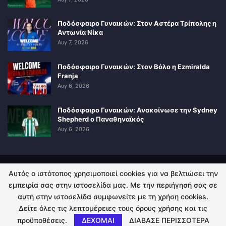
Ποδόσφαιρο Γυναικών: Στον Αστέρα Τρίπολης η
Αντωνία Νίκα
Αυγ 7, 2026
Ποδόσφαιρο Γυναικών: Στον Βόλο η Ezmiralda
Franja
Αυγ 6, 2026
Ποδόσφαιρο Γυναικών: Ανακοίνωσε την Sydney
Shepherd ο Παναθηναϊκός
Αυγ 6, 2026
Αυτός ο ιστότοπος χρησιμοποιεί cookies για να βελτιώσει την
ΠΟΛΙΤΙΚΗ ΑΠΟΡΡΗΤΟΥ
ΕΠΙΚΟΙΝΩΝΙΑ
εμπειρία σας στην ιστοσελίδα μας. Με την περιήγησή σας σε
αυτή στην ιστοσελίδα συμφωνείτε με τη χρήση cookies.
© 2026 - Kingsport.gr. All Rights Reserved.
Δείτε όλες τις λεπτομέρειες τους όρους χρήσης και τις
προϋποθέσεις.
ΔΕΧΟΜΑΙ
ΔΙΑΒΑΣΕ ΠΕΡΙΣΣΟΤΕΡΑ