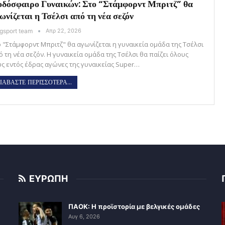
δόσφαιρο Γυναικών: Στο “Στάμφορντ Μπριτζ” θα
ωνίζεται η Τσέλσι από τη νέα σεζόν
gsport team
Απρ 22, 2026
ο "Στάμφορντ Μπριτζ" θα αγωνίζεται η γυναικεία ομάδα της Τσέλσι
ό τη νέα σεζόν. Η γυναικεία ομάδα της Τσέλσι θα παίζει όλους
υς εντός έδρας αγώνες της γυναικείας Super…
ΙΑΒΑΣΤΕ ΠΕΡΙΣΣΟΤΕΡΑ...
ΕΥΡΩΠΗ
ΠΑΟΚ: Η προϊστορία με βελγικές ομάδες
Αυγ 6, 2026