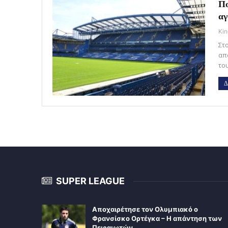
Πο
αγ
Kin
Στ
απ
το
Δ
SUPER LEAGUE
Αποχαιρέτησε τον Ολυμπιακό ο
Φρανσίσκο Ορτέγκα – Η απάντηση των
Πειραιωτών