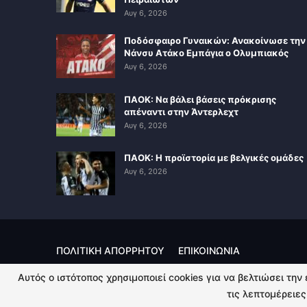
Αυγ 6, 2026
Ποδόσφαιρο Γυναικών: Ανακοίνωσε την
Νάνσυ Ατάκο Εμπάγια ο Ολυμπιακός
Αυγ 6, 2026
ΠΑΟΚ: Να βάλει βάσεις πρόκρισης
απέναντι στην Άντερλεχτ
Αυγ 6, 2026
ΠΑΟΚ: Η προϊστορία με βελγικές ομάδες
Αυγ 6, 2026
ΠΟΛΙΤΙΚΗ ΑΠΟΡΡΗΤΟΥ
ΕΠΙΚΟΙΝΩΝΙΑ
Αυτός ο ιστότοπος χρησιμοποιεί cookies για να βελτιώσει την
© 2026 - Kingsport.gr. All Rights Reserved.
τις λεπτομέρειες