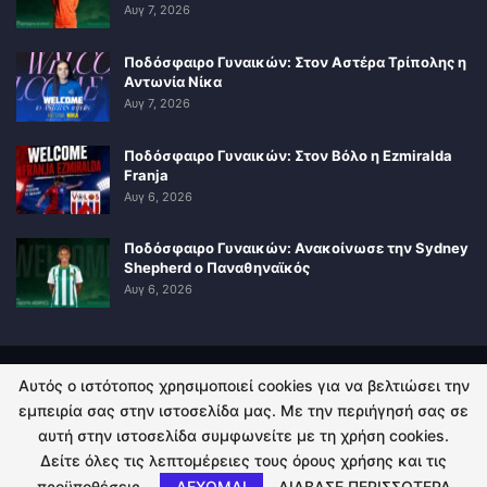
Αυγ 7, 2026
Ποδόσφαιρο Γυναικών: Στον Αστέρα Τρίπολης η
Αντωνία Νίκα
Αυγ 7, 2026
Ποδόσφαιρο Γυναικών: Στον Βόλο η Ezmiralda
Franja
Αυγ 6, 2026
Ποδόσφαιρο Γυναικών: Ανακοίνωσε την Sydney
Shepherd ο Παναθηναϊκός
Αυγ 6, 2026
Αυτός ο ιστότοπος χρησιμοποιεί cookies για να βελτιώσει την
ΠΟΛΙΤΙΚΗ ΑΠΟΡΡΗΤΟΥ
ΕΠΙΚΟΙΝΩΝΙΑ
εμπειρία σας στην ιστοσελίδα μας. Με την περιήγησή σας σε
αυτή στην ιστοσελίδα συμφωνείτε με τη χρήση cookies.
© 2026 - Kingsport.gr. All Rights Reserved.
Δείτε όλες τις λεπτομέρειες τους όρους χρήσης και τις
προϋποθέσεις.
ΔΕΧΟΜΑΙ
ΔΙΑΒΑΣΕ ΠΕΡΙΣΣΟΤΕΡΑ