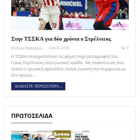
Στην ΤΣΣΚΑ για δύο χρόνια ο Στρέλνιεκς
Στέλιος Καλογεράς
Ιούλ 8, 2019
0
Η ΤΣΣΚΑ επισημοποίησε τις φήμες περί μεταγραφής του
Γιάνις Στρέλνιεκς στην ρωσική ομάδα. Με ανακοίνωση που
έκανε η «ρωσική αρκούδα», έκανε γνωστή την συμφωνία με
τον πρώην…
ΔΙΑΒΑΣΤΕ ΠΕΡΙΣΣΟΤΕΡΑ...
ΠΡΩΤΟΣΕΛΙΔΑ