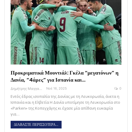
Προκριματικά Μουντιάλ: Γκέλα “μεγατόνων” η
Δανία, “4άρες” για Ισπανία και…
Δημήτρης Μαγγανάρης
Νοέ 16, 2025
0
Εντός έδρας ισοπαλία της Δανίας με τη Λευκορωσία, άνετα η
Ισπανία και η Ελβετία Η Δανία υποτίμησε τη Λευκορωσία στο
«Parken» της Κοπεγχάγης κι έχασε μία απίθανη ευκαιρία
για…
ΔΙΑΒΑΣΤΕ ΠΕΡΙΣΣΟΤΕΡΑ...