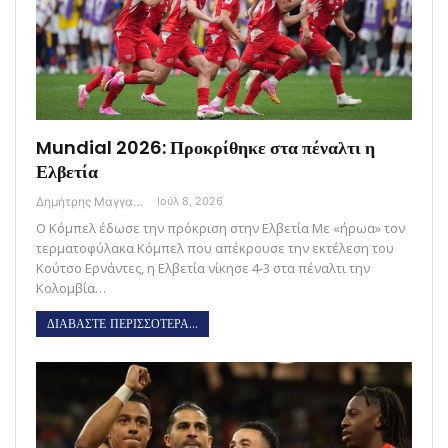
Mundial 2026: Προκρίθηκε στα πέναλτι η
Ελβετία
Δημήτρης Μαγγανάρης
Ιούλ 8, 2026
Ο Κόμπελ έδωσε την πρόκριση στην Ελβετία Με «ήρωα» τον
τερματοφύλακα Κόμπελ που απέκρουσε την εκτέλεση του
Κούτσο Ερνάντες, η Ελβετία νίκησε 4-3 στα πέναλτι την
Κολομβία…
ΔΙΑΒΑΣΤΕ ΠΕΡΙΣΣΟΤΕΡΑ...