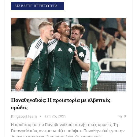
ΔΙΑΒΑΣΤΕ ΠΕΡΙΣΣΟΤΕΡΑ...
Παναθηναϊκός: Η προϊστορία με ελβετικές
ομάδες
Kingsport team
Σεπ 25, 2025
0
Η προϊστορία του Παναθηναϊκού με ελβετικές ομάδες. Τη
Γιουνγκ Μπόις αντιμετωπίζει απόψε ο Παναθηναϊκός για την
1η αγωνιστική του Γιουρόπα Λιγκ. Οι «πράσινοι»