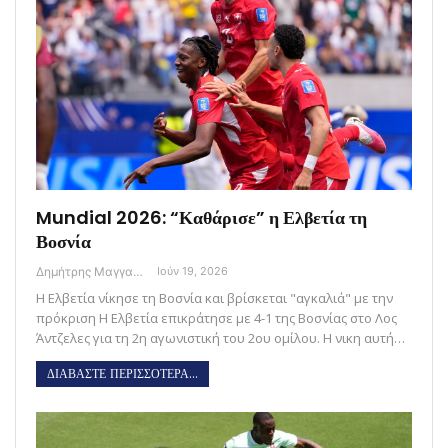
Mundial 2026: “Καθάρισε” η Ελβετία τη
Βοσνία
Δημήτρης Μαγγανάρης
Ιούν 19, 2026
Η Ελβετία νίκησε τη Βοσνία και βρίσκεται "αγκαλιά" με την
πρόκριση Η Ελβετία επικράτησε με 4-1 της Βοσνίας στο Λος
Άντζελες για τη 2η αγωνιστική του 2ου ομίλου. Η νικη αυτή…
ΔΙΑΒΑΣΤΕ ΠΕΡΙΣΣΟΤΕΡΑ...