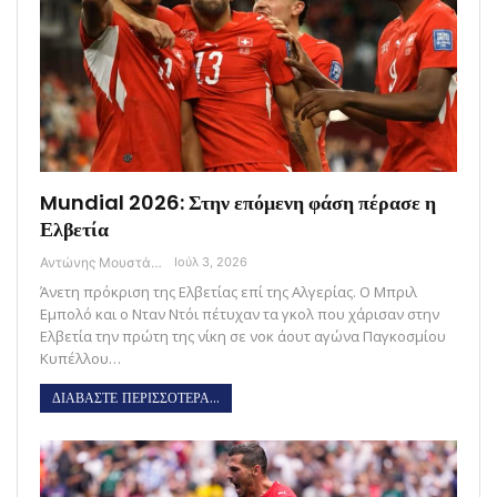
Mundial 2026: Στην επόμενη φάση πέρασε η
Ελβετία
Αντώνης Μουστάκας
Ιούλ 3, 2026
Άνετη πρόκριση της Ελβετίας επί της Αλγερίας. Ο Μπριλ
Εμπολό και ο Νταν Ντόι πέτυχαν τα γκολ που χάρισαν στην
Ελβετία την πρώτη της νίκη σε νοκ άουτ αγώνα Παγκοσμίου
Κυπέλλου…
ΔΙΑΒΑΣΤΕ ΠΕΡΙΣΣΟΤΕΡΑ...