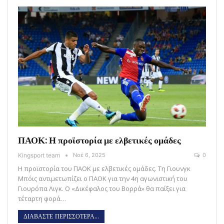
ΠΑΟΚ: Η προϊστορία με ελβετικές ομάδες
Kingsport team
Νοέ 6, 2025
0
Η προϊστορία του ΠΑΟΚ με ελβετικές ομάδες. Τη Γιουνγκ
Μπόις αντιμετωπίζει ο ΠΑΟΚ για την 4η αγωνιστική του
Γιουρόπα Λιγκ. Ο «Δικέφαλος του Βορρά» θα παίξει για
τέταρτη φορά…
ΔΙΑΒΑΣΤΕ ΠΕΡΙΣΣΟΤΕΡΑ...