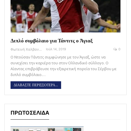
Διπλό συμβόλαιο για Τάντιτς ο Άγιαξ
Φωτεινή Χαλβαντζή
Ιούλ 14, 2019
0
Ο Ντούσαν Τάντιτς συμφώνησε με τον Άγιαξ, ώστε να
συνεχίσει την καριέρα του στον Ολλανδικό σύλλογο. Ο
Αίαντας επιβράβευσε την εξαιρετική πορεία του Σέρβου με
διπλό συμβόλαιο.…
ΔΙΑΒΑΣΤΕ ΠΕΡΙΣΣΟΤΕΡΑ...
ΠΡΩΤΟΣΕΛΙΔΑ