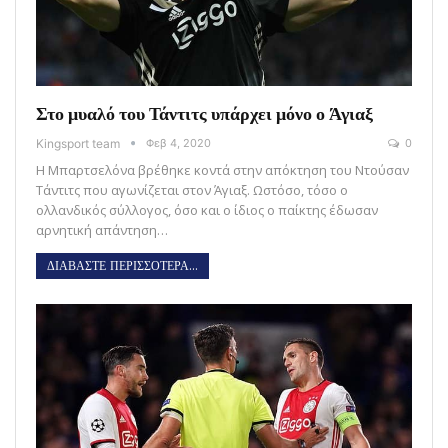
Στο μυαλό του Τάντιτς υπάρχει μόνο ο Άγιαξ
Kingsport team
Φεβ 4, 2020
0
Η Μπαρτσελόνα βρέθηκε κοντά στην απόκτηση του Ντούσαν
Τάντιτς που αγωνίζεται στον Άγιαξ. Ωστόσο, τόσο ο
ολλανδικός σύλλογος, όσο και ο ίδιος ο παίκτης έδωσαν
αρνητική απάντηση…
ΔΙΑΒΑΣΤΕ ΠΕΡΙΣΣΟΤΕΡΑ...