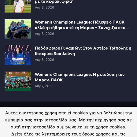
με το κεφάλι ψηλά”
Αυγ 8, 2026
Women’s Champions League: Πάλεψε ο ΠΑΟΚ
αλλά ηττήθηκε από τη Μπραν – Συνεχίζει στο…
Αυγ 8, 2026
Ποδόσφαιρο Γυναικών: Στον Αστέρα Τρίπολης η
Κατερίνα Βασιλούνη
Αυγ 8, 2026
Women’s Champions League: Η μετάδοση του
Μπραν-ΠΑΟΚ
Αυγ 7, 2026
Αυτός ο ιστότοπος χρησιμοποιεί cookies για να βελτιώσει την
ΠΟΛΙΤΙΚΗ ΑΠΟΡΡΗΤΟΥ
ΕΠΙΚΟΙΝΩΝΙΑ
εμπειρία σας στην ιστοσελίδα μας. Με την περιήγησή σας σε
αυτή στην ιστοσελίδα συμφωνείτε με τη χρήση cookies.
© 2026 - Kingsport.gr. All Rights Reserved.
Δείτε όλες τις λεπτομέρειες τους όρους χρήσης και τις