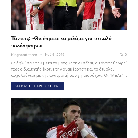
Τάντιτς: «Θα έπρεπε να μιλάμε για το καλό
ποδόσφαιρο»
Kingsport team
Νοέ 6, 2019
0
Σε δηλώσεις του μετά το ματς με την Τσέλσι, ο Τάντιτς θεωρεί
πως ο διαιτητής έκρινε την αναμέτρηση και το ότι όλοι
ασχολούνται με την ανατροπή των γηπεδούχων. Οι "Μπλε"…
ΔΙΑΒΑΣΤΕ ΠΕΡΙΣΣΟΤΕΡΑ...