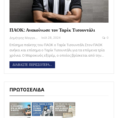
ΠΑΟΚ: Ανακοίνωσε τον Ταρίκ Τισουντάλι
Δημήτρης Μαγγανάρης
Ιούλ 28, 2024
0
Επίσημα παίκτης του ΠΑΟΚ ο Ταρίκ Τισουντάλι Στον ΠΑΟΚ
ανήκει και επίσημα ο Ταρίκ Τισουντάλι για τα επόμενα τρία
χρόνια. Ο Μαροκινός εξτρέμ, ο οποίος βρίσκεται από την…
ΔΙΑΒΑΣΤΕ ΠΕΡΙΣΣΟΤΕΡΑ...
ΠΡΩΤΟΣΕΛΙΔΑ