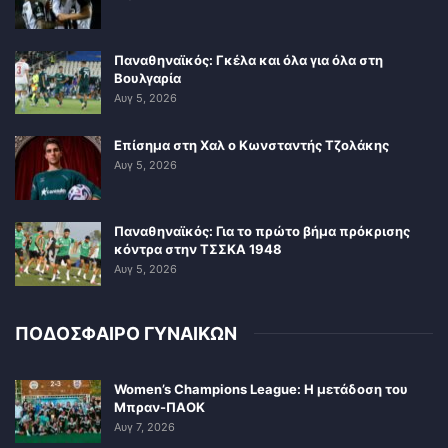
Παναθηναϊκός: Γκέλα και όλα για όλα στη
Βουλγαρία
Αυγ 5, 2026
Επίσημα στη Χαλ ο Κωνσταντής Τζολάκης
Αυγ 5, 2026
Παναθηναϊκός: Για το πρώτο βήμα πρόκρισης
κόντρα στην ΤΣΣΚΑ 1948
Αυγ 5, 2026
ΠΟΔΟΣΦΑΙΡΟ ΓΥΝΑΙΚΩΝ
Women’s Champions League: Η μετάδοση του
Μπραν-ΠΑΟΚ
Αυγ 7, 2026