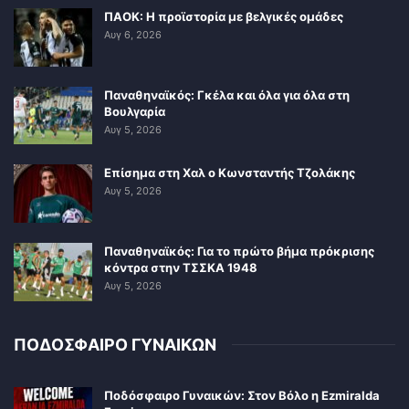
ΠΑΟΚ: Η προϊστορία με βελγικές ομάδες
Αυγ 6, 2026
Παναθηναϊκός: Γκέλα και όλα για όλα στη
Βουλγαρία
Αυγ 5, 2026
Επίσημα στη Χαλ ο Κωνσταντής Τζολάκης
Αυγ 5, 2026
Παναθηναϊκός: Για το πρώτο βήμα πρόκρισης
κόντρα στην ΤΣΣΚΑ 1948
Αυγ 5, 2026
ΠΟΔΟΣΦΑΙΡΟ ΓΥΝΑΙΚΩΝ
Ποδόσφαιρο Γυναικών: Στον Βόλο η Ezmiralda