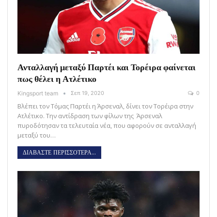
Ανταλλαγή μεταξύ Παρτέι και Τορέιρα φαίνεται
πως θέλει η Ατλέτικο
Kingsport team
Σεπ 19, 2020
0
Βλέπει τον Τόμας Παρτέι η Άρσεναλ, δίνει τον Τορέιρα στην
Ατλέτικο. Την αντίδραση των φίλων της Άρσεναλ
πυροδότησαν τα τελευταία νέα, που αφορούν σε ανταλλαγή
μεταξύ του…
ΔΙΑΒΑΣΤΕ ΠΕΡΙΣΣΟΤΕΡΑ...