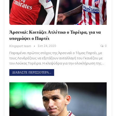
Άρσεναλ: Κοιτάζει Ατλέτικο ο Τορέιρα, για να
υπογράψει ο Παρτέι
Kingsport team
Σεπ 24, 2020
0
Παραμένει πρώτος στόχος της Άρσεναλ ο Τόμας Παρτέι, με
τους Λονδρέζους να εξετάζουν ανταλλαγή του Γκανέζου με
τον Λούκας Τορέιρα. Η κλεψύδρα για την ολοκλήρωση της…
ΔΙΑΒΑΣΤΕ ΠΕΡΙΣΣΟΤΕΡΑ...