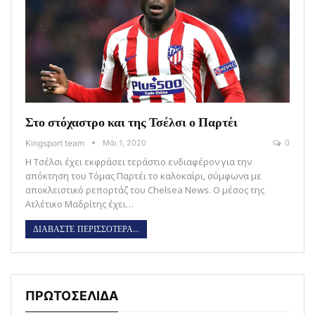
Στο στόχαστρο και της Τσέλσι ο Παρτέι
Kingsport team
Μάι 1, 2020
0
Η Τσέλσι έχει εκφράσει τεράστιο ενδιαφέρον για την
απόκτηση του Τόμας Παρτέι το καλοκαίρι, σύμφωνα με
αποκλειστικό ρεπορτάζ του Chelsea News. Ο μέσος της
Ατλέτικο Μαδρίτης έχει…
ΔΙΑΒΑΣΤΕ ΠΕΡΙΣΣΟΤΕΡΑ...
ΠΡΩΤΟΣΕΛΙΔΑ