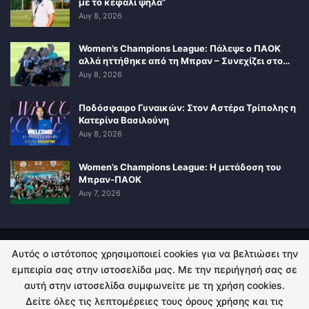
με το κεφάλι ψηλά”
Αυγ 8, 2026
Women’s Champions League: Πάλεψε ο ΠΑΟΚ
αλλά ηττήθηκε από τη Μπραν – Συνεχίζει στο…
Αυγ 8, 2026
Ποδόσφαιρο Γυναικών: Στον Αστέρα Τρίπολης η
Κατερίνα Βασιλούνη
Αυγ 8, 2026
Women’s Champions League: Η μετάδοση του
Μπραν-ΠΑΟΚ
Αυγ 7, 2026
Αυτός ο ιστότοπος χρησιμοποιεί cookies για να βελτιώσει την
ΠΟΛΙΤΙΚΗ ΑΠΟΡΡΗΤΟΥ
ΕΠΙΚΟΙΝΩΝΙΑ
εμπειρία σας στην ιστοσελίδα μας. Με την περιήγησή σας σε
αυτή στην ιστοσελίδα συμφωνείτε με τη χρήση cookies.
© 2026 - Kingsport.gr. All Rights Reserved.
Δείτε όλες τις λεπτομέρειες τους όρους χρήσης και τις