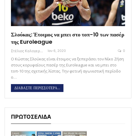
Σλούκας: Έτοιμος να μπει στο τοπ-10 των πασέρ
της Euroleague
Στέλιος Καλογεράς
Ιαν 6, 2020
0
Ο Κώστας Σλούκας είναι έτοιμος να ξεπεράσει τον Νίκο Ζήση
στους κορυφαίους πασέρ της Euroleague και να μπει στο
τοπ-10 της σχετικής λίστας. Την φετινή αγωνιστική περίοδο
ο…
ΔΙΑΒΑΣΤΕ ΠΕΡΙΣΣΟΤΕΡΑ...
ΠΡΩΤΟΣΕΛΙΔΑ