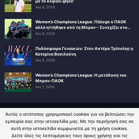
με το κεφάλι ψηλά”
Αυγ 8, 2026
Women’s Champions League: Πάλεψε ο ΠΑΟΚ
αλλά ηττήθηκε από τη Μπραν – Συνεχίζει στο…
Αυγ 8, 2026
Ποδόσφαιρο Γυναικών: Στον Αστέρα Τρίπολης η
Κατερίνα Βασιλούνη
Αυγ 8, 2026
Women’s Champions League: Η μετάδοση του
Μπραν-ΠΑΟΚ
Αυγ 7, 2026
Αυτός ο ιστότοπος χρησιμοποιεί cookies για να βελτιώσει την
ΠΟΛΙΤΙΚΗ ΑΠΟΡΡΗΤΟΥ
ΕΠΙΚΟΙΝΩΝΙΑ
εμπειρία σας στην ιστοσελίδα μας. Με την περιήγησή σας σε
αυτή στην ιστοσελίδα συμφωνείτε με τη χρήση cookies.
© 2026 - Kingsport.gr. All Rights Reserved.
Δείτε όλες τις λεπτομέρειες τους όρους χρήσης και τις