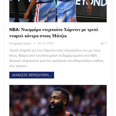
NBA: Νικηφόρο ντεμπούτο Χάρντεν με τριπλ
νταμπλ κόντρα στους Μάτζικ
Kingsport team
Ιαν 17, 2021
0
Τριπλ νταμπλ για τον Χάρντεν στο ντεμπούτο του με τους
Νετς, 40αρα από τον Ντουράντ τα ξημερώματα στο ΝΒΑ.
Ιδανικό ντεμπούτο για τον «μούσια» στο Μπρούκλιν, καθώς
στο πρώτο…
ΔΙΑΒΑΣΤΕ ΠΕΡΙΣΣΟΤΕΡΑ...