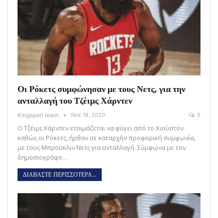
Οι Ρόκετς συμφώνησαν με τους Νετς, για την
ανταλλαγή του Τζέιμς Χάρντεν
Kingsport team
Νοέ 18, 2020
0
Ο Τζέιμς Χάρντεν ετοιμάζεται να φύγει από το Χιούστον
καθώς οι Ρόκετς, ήρθαν σε καταρχήν προφορική συμφωνία,
με τους Μπρούκλιν Νετς για ανταλλαγή. Σύμφωνα με τον
δημοσιογράφο…
ΔΙΑΒΑΣΤΕ ΠΕΡΙΣΣΟΤΕΡΑ...