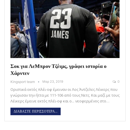
Σοκ για ΛεΜπρον Τζέιμς, γράφει ιστορία ο
Χάρντεν
Kingsport team
Μαρ 23, 2019
0
Οριστικά εκτός πλέι-οφ έμειναν οι Λος Άντζελες Λέικερς που
γνώρισαν την ήττα με 111-106 από τους Νετς. Και μαζί με τους
Λέικερς έμεινε εκτός πλέι-οφ και ο... νεοφερμένος στο…
ΔΙΑΒΑΣΤΕ ΠΕΡΙΣΣΟΤΕΡΑ...