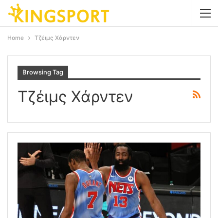
Home
Τζέιμς Χάρντεν
Browsing Tag
Τζέιμς Χάρντεν