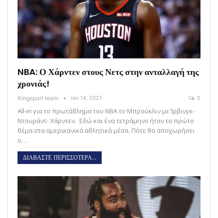
NBA: Ο Χάρντεν στους Νετς στην ανταλλαγή της
χρονιάς!
Kingsport team
Ιαν 14, 2021
0
All-in για το πρωτάθλημα του ΝΒΑ το Μπρούκλιν με Ίρβινγκ-
Ντουράντ- Χάρντεν. Εδώ και ένα τετράμηνο ήταν το πρώτο
θέμα στα αμερικανικά αθλητικά μέσα. Πότε θα αποχωρήσει
ο…
ΔΙΑΒΑΣΤΕ ΠΕΡΙΣΣΟΤΕΡΑ...