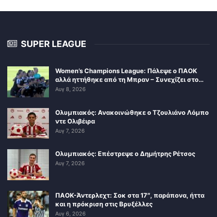
SUPER LEAGUE
Women’s Champions League: Πάλεψε ο ΠΑΟΚ
αλλά ηττήθηκε από τη Μπραν – Συνεχίζει στο…
Αυγ 8, 2026
Ολυμπιακός: Ανακοινώθηκε ο Τζουλιάνο Λόμπο
ντε Ολιβέιρα
Αυγ 7, 2026
Ολυμπιακός: Επέστρεψε ο Δημήτρης Ρέτσος
Αυγ 7, 2026
ΠΑΟΚ-Άντερλεχτ: Σοκ στα 17″, παράπονα, ήττα
και η πρόκριση στις Βρυξέλλες
Αυγ 6, 2026