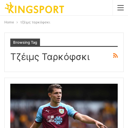
Home
τζέιμς ταρκόφσκι
Browsing Tag
Τζέιμς Ταρκόφσκι