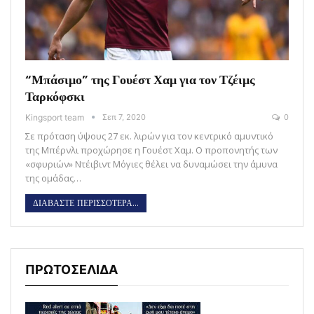
“Μπάσιμο” της Γουέστ Χαμ για τον Τζέιμς
Ταρκόφσκι
Kingsport team
Σεπ 7, 2020
0
Σε πρόταση ύψους 27 εκ. λιρών για τον κεντρικό αμυντικό
της Μπέρνλι προχώρησε η Γουέστ Χαμ. Ο προπονητής των
«σφυριών» Ντέιβιντ Μόγιες θέλει να δυναμώσει την άμυνα
της ομάδας…
ΔΙΑΒΑΣΤΕ ΠΕΡΙΣΣΟΤΕΡΑ...
ΠΡΩΤΟΣΕΛΙΔΑ