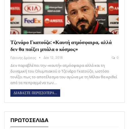
Τζενάρο Γκατούζο: «Καυτή ατμόσφαιρα, αλλά
δεν θα παίξει μπάλα ο κόσμος»
Γιάννης Δρόσος
Δεκ 12, 2018
0
Δεν παραβλέπει την «καυτή» ατμόσφαιρα αλλά και τη
δυναμική του Ολυμπιακού ο Τζενάρο Γκατούζο, ωστόσο
τονίζει πως το αποτέλεσμα του αγώνα με τη Μίλαν θα κριθεί
από τα πεπραγμένα των…
ΔΙΑΒΑΣΤΕ ΠΕΡΙΣΣΟΤΕΡΑ...
ΠΡΩΤΟΣΕΛΙΔΑ