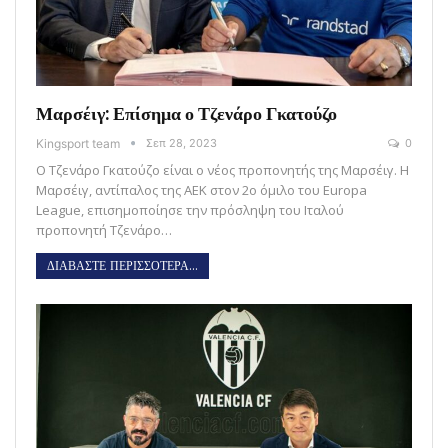
Μαρσέιγ: Επίσημα ο Τζενάρο Γκατούζο
Kingsport team
Σεπ 28, 2023
0
Ο Τζενάρο Γκατούζο είναι ο νέος προπονητής της Μαρσέιγ. Η
Μαρσέιγ, αντίπαλος της ΑΕΚ στον 2ο όμιλο του Europa
League, επισημοποίησε την πρόσληψη του Ιταλού
προπονητή Τζενάρο…
ΔΙΑΒΑΣΤΕ ΠΕΡΙΣΣΟΤΕΡΑ...