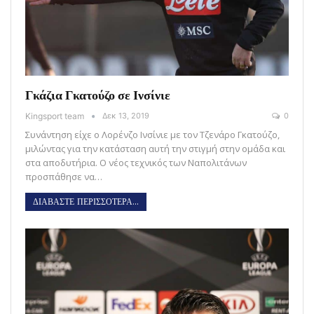
Γκάζια Γκατούζο σε Ινσίνιε
Kingsport team
Δεκ 13, 2019
0
Συνάντηση είχε ο Λορένζο Ινσίνιε με τον Τζενάρο Γκατούζο,
μιλώντας για την κατάσταση αυτή την στιγμή στην ομάδα και
στα αποδυτήρια. Ο νέος τεχνικός των Ναπολιτάνων
προσπάθησε να…
ΔΙΑΒΑΣΤΕ ΠΕΡΙΣΣΟΤΕΡΑ...