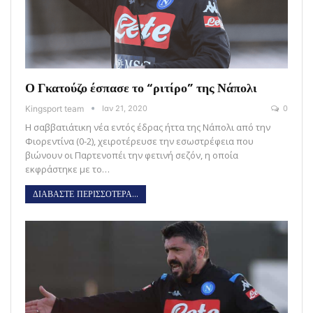
Ο Γκατούζο έσπασε το “ριτίρο” της Νάπολι
Kingsport team
Ιαν 21, 2020
0
Η σαββατιάτικη νέα εντός έδρας ήττα της Νάπολι από την
Φιορεντίνα (0-2), χειροτέρευσε την εσωστρέφεια που
βιώνουν οι Παρτενοπέι την φετινή σεζόν, η οποία
εκφράστηκε με το…
ΔΙΑΒΑΣΤΕ ΠΕΡΙΣΣΟΤΕΡΑ...