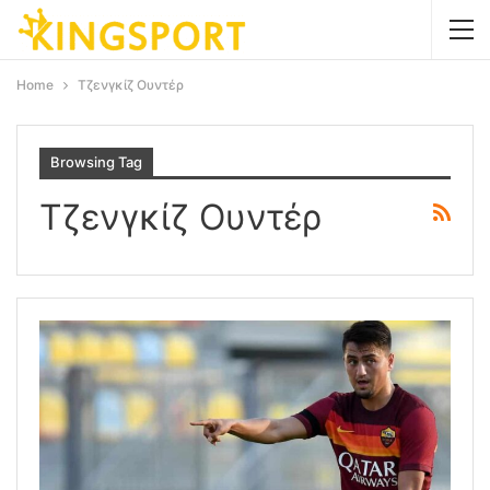
Home
Τζενγκίζ Ουντέρ
Browsing Tag
Τζενγκίζ Ουντέρ