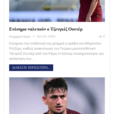
Επίσημα «αλεπού» ο Τζενγκίζ Ουντέρ
Kingsport team
Σεπ 20, 2020
0
Ενίσχυσε την επιθετική της γραμμή η ομάδα του Μπρένταν
Ρότζερς, καθώς ανακοίνωσε τον Τούρκο μεσοεπιθετικό
Τζενγκίζ Ουντέρ από την Ρόμα. Η Λέστερ επισημοποίησε την
απόκτηση του…
ΔΙΑΒΑΣΤΕ ΠΕΡΙΣΣΟΤΕΡΑ...