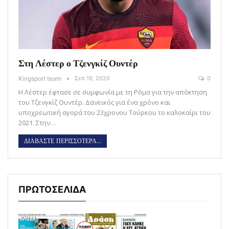
Στη Λέστερ ο Τζενγκίζ Ουντέρ
Kingsport team
Σεπ 19, 2020
0
Η Λέστερ έφτασε σε συμφωνία με τη Ρόμα για την απόκτηση
του Τζενγκίζ Ουντέρ. Δανεικός για ένα χρόνο και
υποχρεωτική αγορά του 23χρονου Τούρκου το καλοκαίρι του
2021. Στην…
ΔΙΑΒΑΣΤΕ ΠΕΡΙΣΣΟΤΕΡΑ...
ΠΡΩΤΟΣΕΛΙΔΑ