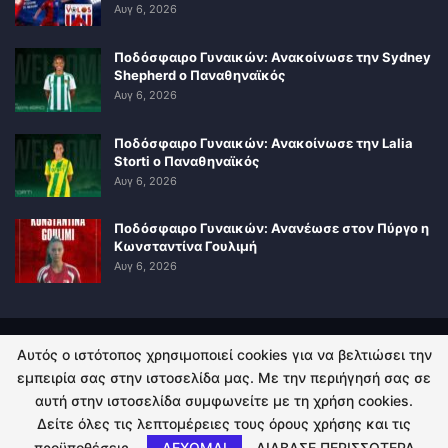
Αυγ 6, 2026
Ποδόσφαιρο Γυναικών: Ανακοίνωσε την Sydney
Shepherd ο Παναθηναϊκός
Αυγ 6, 2026
Ποδόσφαιρο Γυναικών: Ανακοίνωσε την Lalia
Storti ο Παναθηναϊκός
Αυγ 6, 2026
Ποδόσφαιρο Γυναικών: Ανανέωσε στον Πύργο η
Κωνσταντίνα Γουλιμή
Αυγ 6, 2026
Αυτός ο ιστότοπος χρησιμοποιεί cookies για να βελτιώσει την
ΠΟΛΙΤΙΚΗ ΑΠΟΡΡΗΤΟΥ
ΕΠΙΚΟΙΝΩΝΙΑ
εμπειρία σας στην ιστοσελίδα μας. Με την περιήγησή σας σε
αυτή στην ιστοσελίδα συμφωνείτε με τη χρήση cookies.
© 2026 - Kingsport.gr. All Rights Reserved.
Δείτε όλες τις λεπτομέρειες τους όρους χρήσης και τις
προϋποθέσεις.
ΔΕΧΟΜΑΙ
ΔΙΑΒΑΣΕ ΠΕΡΙΣΣΟΤΕΡΑ