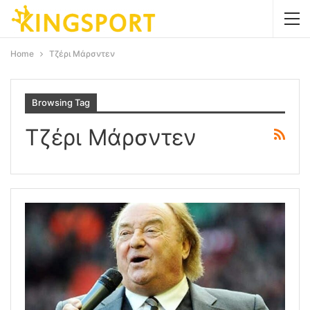
Home
Τζέρι Μάρσντεν
Browsing Tag
Τζέρι Μάρσντεν