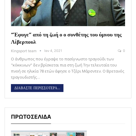
“Έφυγε” από τη ζωή ο ο συνθέτης του ύμνου της
Λίβερπουλ
Kingsport team
Ιαν 4, 2021
0
Ο άνθρωπος που έγραψε το πασίγνωστο τραγούδι των
"κόκκινων" δεν βρίσκεται πια στη ζωή Την τελευταία του
πνοή σε ηλικία 78 ετών άφησε ο Τζέρι Μάρσντεν. Ο Βρετανός
τραγουδιστής…
ΔΙΑΒΑΣΤΕ ΠΕΡΙΣΣΟΤΕΡΑ...
ΠΡΩΤΟΣΕΛΙΔΑ