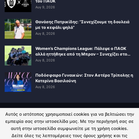
του ΠΑΟΚ
Αυγ 9, 2026
Θανάσης Πατρικίδης: “Συνεχίζουμε τη δουλειά
με το κεφάλι ψηλά”
Αυγ 8, 2026
Women’s Champions League: Πάλεψε ο ΠΑΟΚ
αλλά ηττήθηκε από τη Μπραν – Συνεχίζει στο…
Αυγ 8, 2026
Ποδόσφαιρο Γυναικών: Στον Αστέρα Τρίπολης η
Κατερίνα Βασιλούνη
Αυγ 8, 2026
Αυτός ο ιστότοπος χρησιμοποιεί cookies για να βελτιώσει την
ΠΟΛΙΤΙΚΗ ΑΠΟΡΡΗΤΟΥ
ΕΠΙΚΟΙΝΩΝΙΑ
εμπειρία σας στην ιστοσελίδα μας. Με την περιήγησή σας σε
αυτή στην ιστοσελίδα συμφωνείτε με τη χρήση cookies.
© 2026 - Kingsport.gr. All Rights Reserved.
Δείτε όλες τις λεπτομέρειες τους όρους χρήσης και τις