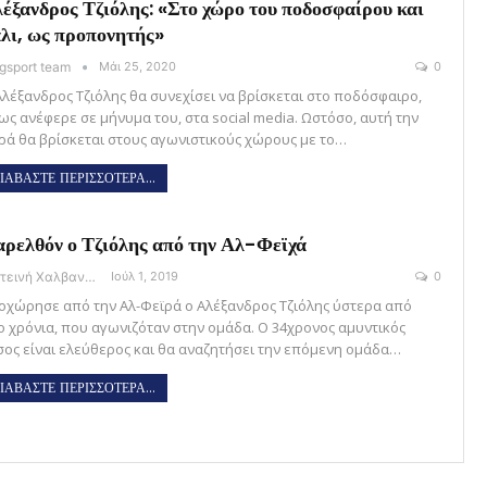
έξανδρος Τζιόλης: «Στο χώρο του ποδοσφαίρου και
λι, ως προπονητής»
gsport team
Μάι 25, 2020
0
Αλέξανδρος Τζιόλης θα συνεχίσει να βρίσκεται στο ποδόσφαιρο,
ως ανέφερε σε μήνυμα του, στα social media. Ωστόσο, αυτή την
ρά θα βρίσκεται στους αγωνιστικούς χώρους με το…
ΙΑΒΑΣΤΕ ΠΕΡΙΣΣΟΤΕΡΑ...
ρελθόν ο Τζιόλης από την Αλ-Φεϊχά
Φωτεινή Χαλβαντζή
Ιούλ 1, 2019
0
οχώρησε από την Αλ-Φεϊρά ο Αλέξανδρος Τζιόλης ύστερα από
ο χρόνια, που αγωνιζόταν στην ομάδα. Ο 34χρονος αμυντικός
σος είναι ελεύθερος και θα αναζητήσει την επόμενη ομάδα…
ΙΑΒΑΣΤΕ ΠΕΡΙΣΣΟΤΕΡΑ...