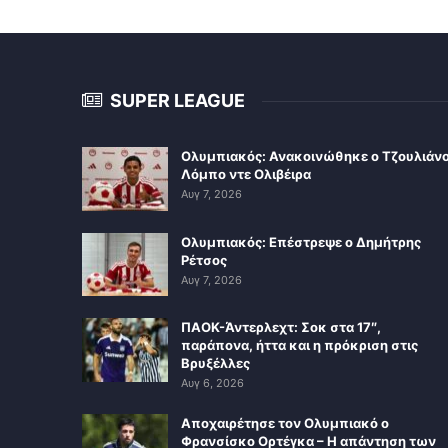
SUPER LEAGUE
Ολυμπιακός: Ανακοινώθηκε ο Τζουλιάν
Λόμπο ντε Ολιβέιρα
Αυγ 7, 2026
Ολυμπιακός: Επέστρεψε ο Δημήτρης
Ρέτσος
Αυγ 7, 2026
ΠΑΟΚ-Άντερλεχτ: Σοκ στα 17″,
παράπονα, ήττα και η πρόκριση στις
Βρυξέλλες
Αυγ 6, 2026
Αποχαιρέτησε τον Ολυμπιακό ο
Φρανσίσκο Ορτέγκα – Η απάντηση των