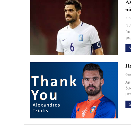
Αλ
πά
Kin
Ο 
όπ
φο
Δ
Πα
Απ
δύ
μέ
Δ