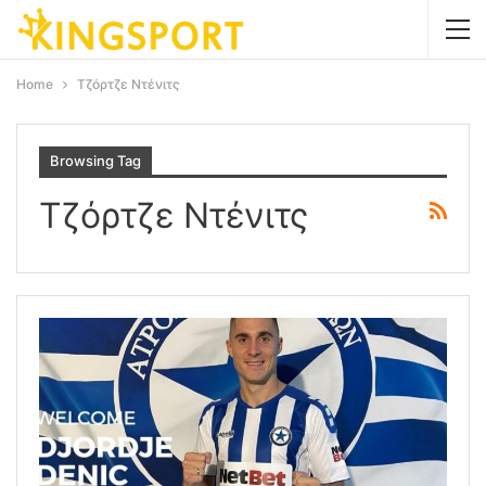
Home
Τζόρτζε Ντένιτς
Browsing Tag
Τζόρτζε Ντένιτς