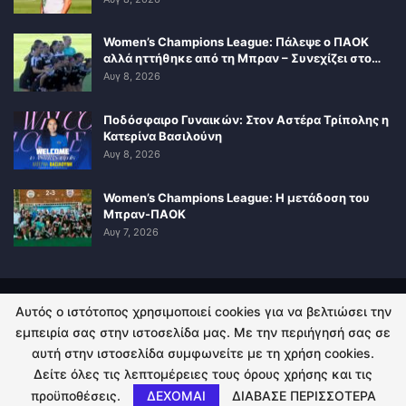
Women’s Champions League: Πάλεψε ο ΠΑΟΚ
αλλά ηττήθηκε από τη Μπραν – Συνεχίζει στο…
Αυγ 8, 2026
Ποδόσφαιρο Γυναικών: Στον Αστέρα Τρίπολης η
Κατερίνα Βασιλούνη
Αυγ 8, 2026
Women’s Champions League: Η μετάδοση του
Μπραν-ΠΑΟΚ
Αυγ 7, 2026
Αυτός ο ιστότοπος χρησιμοποιεί cookies για να βελτιώσει την
ΠΟΛΙΤΙΚΗ ΑΠΟΡΡΗΤΟΥ
ΕΠΙΚΟΙΝΩΝΙΑ
εμπειρία σας στην ιστοσελίδα μας. Με την περιήγησή σας σε
αυτή στην ιστοσελίδα συμφωνείτε με τη χρήση cookies.
© 2026 - Kingsport.gr. All Rights Reserved.
Δείτε όλες τις λεπτομέρειες τους όρους χρήσης και τις
προϋποθέσεις.
ΔΕΧΟΜΑΙ
ΔΙΑΒΑΣΕ ΠΕΡΙΣΣΟΤΕΡΑ