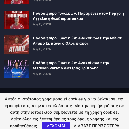
Ποδόσφαιρο Γυναικών: Παραμένει στον Πύργο η
Αγγελική Θεοδωροπούλου
Αυγ 6, 2026
Ποδόσφαιρο Γυναικών: Ανακοίνωσε την Νάνσυ
Ατάκο Εμπάγια ο Ολυμπιακός
Αυγ 6, 2026
Ποδόσφαιρο Γυναικών: Ανακοίνωσε την
Madison Perez ο Αστέρας Τρίπολης
Αυγ 6, 2026
Αυτός ο ιστότοπος χρησιμοποιεί cookies για να βελτιώσει την
ΠΟΛΙΤΙΚΗ ΑΠΟΡΡΗΤΟΥ
ΕΠΙΚΟΙΝΩΝΙΑ
εμπειρία σας στην ιστοσελίδα μας. Με την περιήγησή σας σε
αυτή στην ιστοσελίδα συμφωνείτε με τη χρήση cookies.
© 2026 - Kingsport.gr. All Rights Reserved.
Δείτε όλες τις λεπτομέρειες τους όρους χρήσης και τις
προϋποθέσεις.
ΔΕΧΟΜΑΙ
ΔΙΑΒΑΣΕ ΠΕΡΙΣΣΟΤΕΡΑ