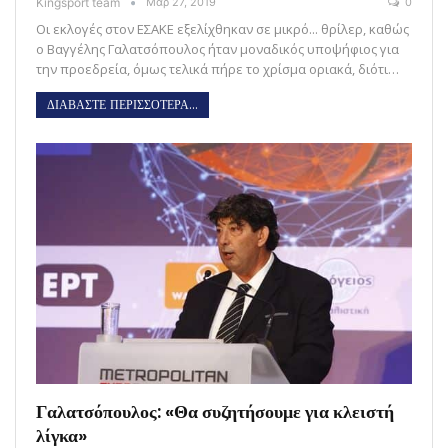
Kingsport team
Μαρ 27, 2019
0
Οι εκλογές στον ΕΣΑΚΕ εξελίχθηκαν σε μικρό... θρίλερ, καθώς
ο Βαγγέλης Γαλατσόπουλος ήταν μοναδικός υποψήφιος για
την προεδρεία, όμως τελικά πήρε το χρίσμα οριακά, διότι…
ΔΙΑΒΑΣΤΕ ΠΕΡΙΣΣΟΤΕΡΑ...
Γαλατσόπουλος: «Θα συζητήσουμε για κλειστή
λίγκα»