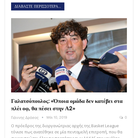
ΔΙΑΒΑΣΤΕ ΠΕΡΙΣΣΟΤΕΡΑ...
Γαλατσόπουλος: «Όποια ομάδα δεν κατέβει στα
πλέι οφ, θα πέσει στην Α2»
Γιάννης Δρόσος
Μάι 10, 2019
0
Ο πρόεδρος της διοργανώτριας αρχής της Basket League
τόνισε πως ανατέθηκε σε μία πενταμελή επιτροπή, που θα
συγκεντρώσει όλες τις προτάσεις των 14 ΚΑΕ της μεγάλης