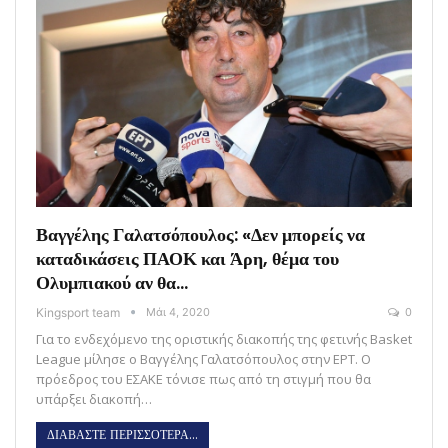
Βαγγέλης Γαλατσόπουλος: «Δεν μπορείς να
καταδικάσεις ΠΑΟΚ και Άρη, θέμα του
Ολυμπιακού αν θα…
Kingsport team
Μάι 4, 2020
0
Για το ενδεχόμενο της οριστικής διακοπής της φετινής Basket
League μίλησε ο Βαγγέλης Γαλατσόπουλος στην ΕΡΤ. Ο
πρόεδρος του ΕΣΑΚΕ τόνισε πως από τη στιγμή που θα
υπάρξει διακοπή…
ΔΙΑΒΑΣΤΕ ΠΕΡΙΣΣΟΤΕΡΑ...