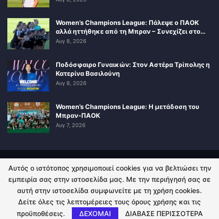
Women’s Champions League: Πάλεψε ο ΠΑΟΚ
αλλά ηττήθηκε από τη Μπραν – Συνεχίζει στο…
Αυγ 8, 2026
Ποδόσφαιρο Γυναικών: Στον Αστέρα Τρίπολης η
Κατερίνα Βασιλούνη
Αυγ 8, 2026
Women’s Champions League: Η μετάδοση του
Μπραν-ΠΑΟΚ
Αυγ 7, 2026
Αυτός ο ιστότοπος χρησιμοποιεί cookies για να βελτιώσει την
ΠΟΛΙΤΙΚΗ ΑΠΟΡΡΗΤΟΥ
ΕΠΙΚΟΙΝΩΝΙΑ
εμπειρία σας στην ιστοσελίδα μας. Με την περιήγησή σας σε
αυτή στην ιστοσελίδα συμφωνείτε με τη χρήση cookies.
© 2026 - Kingsport.gr. All Rights Reserved.
Δείτε όλες τις λεπτομέρειες τους όρους χρήσης και τις
προϋποθέσεις.
ΔΕΧΟΜΑΙ
ΔΙΑΒΑΣΕ ΠΕΡΙΣΣΟΤΕΡΑ