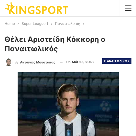
Home
Super League 1
Παναιτωλικός
Θέλει Αριστείδη Κόκκορη o
Παναιτωλικός
ΠΑΝΑΙΤΩΛΙΚΟΣ
On
Μάι 25, 2018
By
Αντώνης Μουστάκας