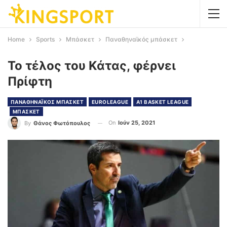
Home
Sports
Μπάσκετ
Παναθηναϊκός μπάσκετ
Το τέλος του Κάτας, φέρνει
Πρίφτη
ΠΑΝΑΘΗΝΑΪΚΟΣ ΜΠΑΣΚΕΤ
EUROLEAGUE
Α1 BASKET LEAGUE
ΜΠΑΣΚΕΤ
On
Ιούν 25, 2021
By
Θάνος Φωτόπουλος