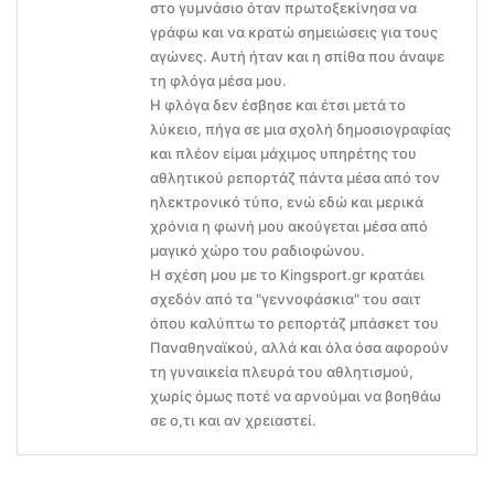
στο γυμνάσιο όταν πρωτοξεκίνησα να
γράφω και να κρατώ σημειώσεις για τους
αγώνες. Αυτή ήταν και η σπίθα που άναψε
τη φλόγα μέσα μου.
Η φλόγα δεν έσβησε και έτσι μετά το
λύκειο, πήγα σε μια σχολή δημοσιογραφίας
και πλέον είμαι μάχιμος υπηρέτης του
αθλητικού ρεπορτάζ πάντα μέσα από τον
ηλεκτρονικό τύπο, ενώ εδώ και μερικά
χρόνια η φωνή μου ακούγεται μέσα από
μαγικό χώρο του ραδιοφώνου.
Η σχέση μου με το Kingsport.gr κρατάει
σχεδόν από τα "γεννοφάσκια" του σαιτ
όπου καλύπτω το ρεπορτάζ μπάσκετ του
Παναθηναϊκού, αλλά και όλα όσα αφορούν
τη γυναικεία πλευρά του αθλητισμού,
χωρίς όμως ποτέ να αρνούμαι να βοηθάω
σε ο,τι και αν χρειαστεί.