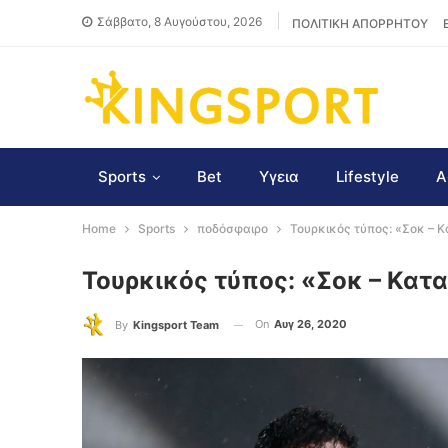
Σάββατο, 8 Αυγούστου, 2026
ΠΟΛΙΤΙΚΗ ΑΠΟΡΡΗΤΟΥ
Sports
Bet
Υγεια
Lifestyle
Α
Home
Sports
ποδόσφαιρο
Τουρκικός τύπος: «Σοκ – 
Τουρκικός τύπος: «Σοκ – Κατ
On
Αυγ 26, 2020
By
Kingsport Team