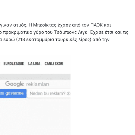
έγιναν ατμός. Η Μπεσίκτας έχασε από τον ΠΑΟΚ και
το προκριματικό γύρο του Τσάμπιονς Λιγκ. Έχασε έτσι και τις
ια ευρώ (218 εκατομμύρια τουρκικές λίρες) από την