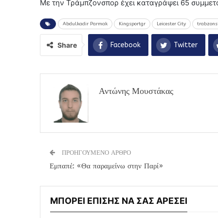
Με την Τράμπζονσπορ έχει καταγράψει 65 συμμετο
Abdulkadir Parmak
Kingsportgr
Leicester City
trabzons
Share
Facebook
Twitter
Αντώνης Μουστάκας
ΠΡΟΗΓΟΥΜΕΝΟ ΑΡΘΡΟ
Εμπαπέ: «Θα παραμείνω στην Παρί»
ΜΠΟΡΕΙ ΕΠΙΣΗΣ ΝΑ ΣΑΣ ΑΡΕΣΕΙ