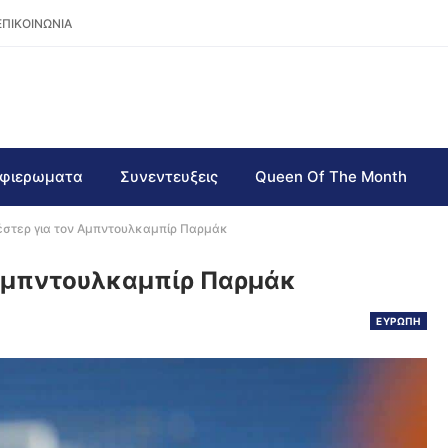
ΕΠΙΚΟΙΝΩΝΙΑ
φιερωματα
Συνεντευξεις
Queen Of The Month
έστερ για τον Αμπντουλκαμπίρ Παρμάκ
 Αμπντουλκαμπίρ Παρμάκ
ΕΥΡΩΠΗ