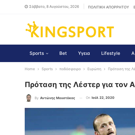
Σάββατο, 8 Αυγούστου, 2026
ΠΟΛΙΤΙΚΗ ΑΠΟΡΡΗΤΟΥ
Sports
Bet
Υγεια
Lifestyle
Α
Home
Sports
ποδόσφαιρο
Ευρώπη
Πρόταση της Λ
Πρόταση της Λέστερ για τον
On
Ιούλ 22, 2020
By
Αντώνης Μουστάκας