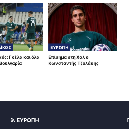
ΪΚΟΣ
ΕΥΡΩΠΗ
ός: Γκέλα και όλα
Επίσημα στη Χαλ ο
 Βουλγαρία
Κωνσταντής Τζολάκης
ΕΥΡΩΠΗ