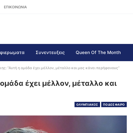
ΕΠΙΚΟΙΝΩΝΙΑ
φιερωματα
Συνεντευξεις
Queen Of The Month
ης: “Αυτή η ομάδα έχει μέλλον, μέταλλο και μας κάνει περήφανους”
 ομάδα έχει μέλλον, μέταλλο και
ΟΛΥΜΠΙΑΚΟΣ
ΠΟΔΟΣΦΑΙΡΟ