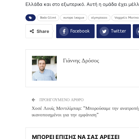
Ελλάδα και στο εξωτερικό. Αυτή η ομάδα έχει μέλ
Bodo Glimt
europa league
olympiacos
Vaggelis Marina
Share
Facebook
Twitter
Γιάννης Δρόσος
ΠΡΟΗΓΟΥΜΕΝΟ ΑΡΘΡΟ
Χοσέ Λουίς Μεντιλίμπαρ: “Μπορούσαμε την ανατροπή
ικανοποιημένοι για την εμφάνιση”
ΜΠΟΡΕΙ ΕΠΙΣΗΣ ΝΑ ΣΑΣ ΑΡΕΣΕΙ