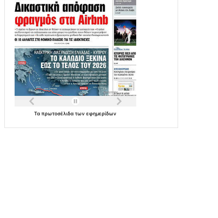
Τα
πρωτοσέλιδα
των
εφημερίδων