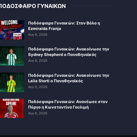
ΠΟΔΟΣΦΑΙΡΟ ΓΥΝΑΙΚΩΝ
Ποδόσφαιρο Γυναικών: Στον Βόλο η
Ezmiralda Franja
Αυγ 6, 2026
Ποδόσφαιρο Γυναικών: Ανακοίνωσε την
Sydney Shepherd ο Παναθηναϊκός
Αυγ 6, 2026
Ποδόσφαιρο Γυναικών: Ανακοίνωσε την
Lalia Storti ο Παναθηναϊκός
Αυγ 6, 2026
Ποδόσφαιρο Γυναικών: Ανανέωσε στον
Πύργο η Κωνσταντίνα Γουλιμή
Αυγ 6, 2026