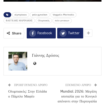
olympiacos
polo gynaikon
Vaggelis Marinakis
ΒΑΓΓΕΛΗΣ ΜΑΡΙΝΑΚΗΣ
Ολυμπιακός
πολο γυναικων
Share
Facebook
Twitter
Γιάννης Δρόσος
ΠΡΟΗΓΟΥΜΕΝΟ ΑΡΘΡΟ
ΕΠΟΜΕΝΟ ΑΡΘΡΟ
Ολυμπιακός: Στην Ελλάδα
Mundial 2026: Μεγάλη
ο Πάμπλο Μαφέο
ισοπαλία για το Κονγκό
απέναντι στην Πορτογαλία