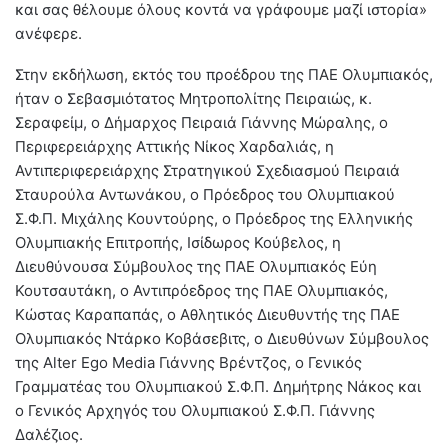
και σας θέλουμε όλους κοντά να γράφουμε μαζί ιστορία»
ανέφερε.
Στην εκδήλωση, εκτός του προέδρου της ΠΑΕ Ολυμπιακός,
ήταν ο Σεβασμιότατος Μητροπολίτης Πειραιώς, κ.
Σεραφείμ, ο Δήμαρχος Πειραιά Γιάννης Μώραλης, ο
Περιφερειάρχης Αττικής Νίκος Χαρδαλιάς, η
Αντιπεριφερειάρχης Στρατηγικού Σχεδιασμού Πειραιά
Σταυρούλα Αντωνάκου, ο Πρόεδρος του Ολυμπιακού
Σ.Φ.Π. Μιχάλης Κουντούρης, ο Πρόεδρος της Ελληνικής
Ολυμπιακής Επιτροπής, Ισίδωρος Κούβελος, η
Διευθύνουσα Σύμβουλος της ΠΑΕ Ολυμπιακός Εύη
Κουτσαυτάκη, o Αντιπρόεδρος της ΠΑΕ Ολυμπιακός,
Κώστας Καραπαπάς, ο Αθλητικός Διευθυντής της ΠΑΕ
Ολυμπιακός Ντάρκο Κοβάσεβιτς, ο Διευθύνων Σύμβουλος
της Alter Ego Media Γιάννης Βρέντζος, o Γενικός
Γραμματέας του Ολυμπιακού Σ.Φ.Π. Δημήτρης Νάκος και
ο Γενικός Αρχηγός του Ολυμπιακού Σ.Φ.Π. Γιάννης
Δαλέζιος.