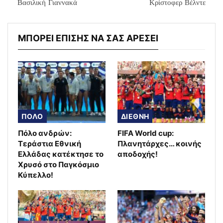
Βασιλική Γιαννακά
Κρίστοφερ Βέλντε
ΜΠΟΡΕΙ ΕΠΙΣΗΣ ΝΑ ΣΑΣ ΑΡΕΣΕΙ
ΠΟΛΟ
ΔΙΕΘΝΗ
Πόλο ανδρών:
FIFA World cup:
Τεράστια Εθνική
Πλανητάρχες… κοινής
Ελλάδας κατέκτησε το
αποδοχής!
Χρυσό στο Παγκόσμιο
Κύπελλο!