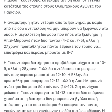
H Δώρα Γκουντούρα κατέλαβε την 5η θέση στη γενική
κατάταξη της σπάθης στους Ολυμπιακούς Αγώνες του
Παρισιού.
Η αναμέτρηση ήταν ντέρμπι από το ξεκίνημα, με καμία
από τις δύο αντιπάλους να μην μπορούν να ξεφύγουν στο
σκορ. Η μεγαλύτερη διαφορά που πήρε στο ξεκίνημα η
Απιτί-Μπρουνέ ήταν δύο πόντοι (4-2 και 7-5), αλλά η
27χρονη πρωταθλήτρια πάντα έβρισκε τον τρόπο να…
επιστρέφει και πέρασε μπροστά με 8-7.
Η Γκουντούρα διατήρησε το προβάδισμα μέχρι και το 10-
9, αλλά η 28χρονη Γαλλίδα αντέδρασε και με τρεις
πόντους πέρασε μπροστά με 12-10. Η Ελληνίδα
πρωταθλήτρια ισοφάρισε 12-12, αλλά η Απιτί-Μπρουνέ
ανέκτησε διαφορά δύο πόντων (14-12). Στη συνέχεια
μείωσε η Γκουντούρα για το 14-13 και στα δύο επόμενα
χτυπήματα, η διαιτησία δεν μπόρεσε να βγάλει σαφή
απόφαση για το ποια παίκτρια θα έπαιρνε τον πόντο,
χρεώνοντας ως μη γενόμενες τις δύο αυτές επιθέσεις. Η