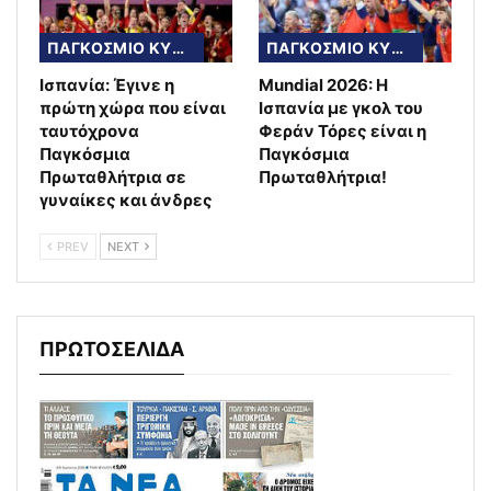
ΠΑΓΚΟΣΜΙΟ ΚΥΠΕΛΛΟ
ΠΑΓΚΟΣΜΙΟ ΚΥΠΕΛΛΟ
Ισπανία: Έγινε η
Mundial 2026: Η
πρώτη χώρα που είναι
Ισπανία με γκολ του
ταυτόχρονα
Φεράν Τόρες είναι η
Παγκόσμια
Παγκόσμια
Πρωταθλήτρια σε
Πρωταθλήτρια!
γυναίκες και άνδρες
PREV
NEXT
ΠΡΩΤΟΣΕΛΙΔΑ