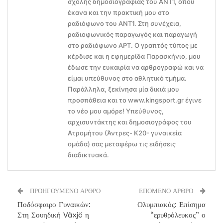
σχολής δημοσιογραφίας του ΑΝΤ1, όπου
έκανα και την πρακτική μου στο
ραδιόφωνο του ΑΝΤ1. Στη συνέχεια,
ραδιοφωνικός παραγωγός και παραγωγή
στο ραδιόφωνο ΑΡΤ. Ο γραπτός τύπος με
κέρδισε και η εφημερίδα Παρασκήνιο, μου
έδωσε την ευκαιρία να αρθρογραφώ και να
είμαι υπεύθυνος στο αθλητικό τμήμα.
Παράλληλα, ξεκίνησα μία δικιά μου
προσπάθεια και το www.kingsport.gr έγινε
το νέο μου αμόρε! Υπεύθυνος,
αρχισυντάκτης και δημοσιογράφος του
Ατρομήτου (Άντρες- Κ20- γυναικεία
ομάδα) σας μεταφέρω τις ειδήσεις
διαδικτυακά.
ΠΡΟΗΓΟΥΜΕΝΟ ΑΡΘΡΟ
ΕΠΟΜΕΝΟ ΑΡΘΡΟ
Ποδόσφαιρο Γυναικών:
Ολυμπιακός: Επίσημα
Στη Σουηδική Växjö η
“ερυθρόλευκος” ο