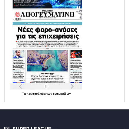
Τα
πρωτοσέλιδα
των
εφημερίδων
SUPER LEAGUE