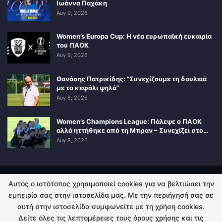
Ιωάννα Παχάκη
Αυγ 9, 2026
Women’s Europa Cup: Η νέα ευρωπαϊκή ευκαιρία
του ΠΑΟΚ
Αυγ 9, 2026
Θανάσης Πατρικίδης: “Συνεχίζουμε τη δουλειά
με το κεφάλι ψηλά”
Αυγ 8, 2026
Women’s Champions League: Πάλεψε ο ΠΑΟΚ
αλλά ηττήθηκε από τη Μπραν – Συνεχίζει στο…
Αυγ 8, 2026
Αυτός ο ιστότοπος χρησιμοποιεί cookies για να βελτιώσει την
ΠΟΛΙΤΙΚΗ ΑΠΟΡΡΗΤΟΥ
ΕΠΙΚΟΙΝΩΝΙΑ
εμπειρία σας στην ιστοσελίδα μας. Με την περιήγησή σας σε
αυτή στην ιστοσελίδα συμφωνείτε με τη χρήση cookies.
© 2026 - Kingsport.gr. All Rights Reserved.
Δείτε όλες τις λεπτομέρειες τους όρους χρήσης και τις