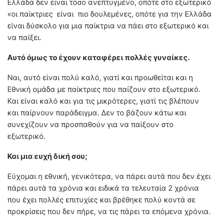
Ελλάδα δεν είναι τόσο ανεπτυγμένο, οπότε στο εξωτερικό
«οι παίκτριες είναι πιο δουλεμένες, οπότε για την Ελλάδα
είναι δύσκολο για μια παίκτρια να πάει στο εξωτερικό και
να παίξει.
Αυτό όμως το έχουν καταφέρει πολλές γυναίκες.
Ναι, αυτό είναι πολύ καλό, γιατί και προωθείται και η
Εθνική ομάδα με παίκτριες που παίζουν στο εξωτερικό.
Και είναι καλό και για τις μικρότερες, γιατί τις βλέπουν
και παίρνουν παράδειγμα. Δεν το βάζουν κάτω και
συνεχίζουν να προσπαθούν για να παίξουν στο
εξωτερικό.
Και μια ευχή δική σου;
Εύχομαι η εθνική, γενικότερα, να πάρει αυτά που δεν έχει
πάρει αυτά τα χρόνια και ειδικά τα τελευταία 2 χρόνια
που έχει πολλές επιτυχίες και βρέθηκε πολύ κοντά σε
προκρίσεις που δεν πήρε, να τις πάρει τα επόμενα χρόνια.