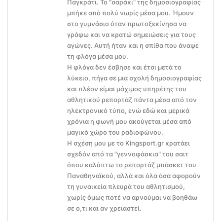
Παγκράτι. Το "σαράκι" της δημοσιογραφίας
μπήκε από πολύ νωρίς μέσα μου. Ήμουν
στο γυμνάσιο όταν πρωτοξεκίνησα να
γράφω και να κρατώ σημειώσεις για τους
αγώνες. Αυτή ήταν και η σπίθα που άναψε
τη φλόγα μέσα μου.
Η φλόγα δεν έσβησε και έτσι μετά το
λύκειο, πήγα σε μια σχολή δημοσιογραφίας
και πλέον είμαι μάχιμος υπηρέτης του
αθλητικού ρεπορτάζ πάντα μέσα από τον
ηλεκτρονικό τύπο, ενώ εδώ και μερικά
χρόνια η φωνή μου ακούγεται μέσα από
μαγικό χώρο του ραδιοφώνου.
Η σχέση μου με το Kingsport.gr κρατάει
σχεδόν από τα "γεννοφάσκια" του σαιτ
όπου καλύπτω το ρεπορτάζ μπάσκετ του
Παναθηναϊκού, αλλά και όλα όσα αφορούν
τη γυναικεία πλευρά του αθλητισμού,
χωρίς όμως ποτέ να αρνούμαι να βοηθάω
σε ο,τι και αν χρειαστεί.