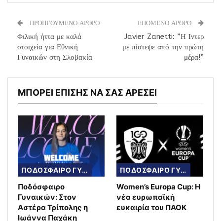
ΠΡΟΗΓΟΥΜΕΝΟ ΑΡΘΡΟ
ΕΠΟΜΕΝΟ ΑΡΘΡΟ
Φιλική ήττα με καλά
Javier Zanetti: ”Η Ιντερ
στοιχεία για Εθνική
με πίστεψε από την πρώτη
Γυναικών στη Σλοβακία
μέρα!”
ΜΠΟΡΕΙ ΕΠΙΣΗΣ ΝΑ ΣΑΣ ΑΡΕΣΕΙ
ΠΟΔΟΣΦΑΙΡΟ ΓΥΝΑΙΚΩΝ
ΠΟΔΟΣΦΑΙΡΟ ΓΥΝΑΙΚΩΝ
Ποδόσφαιρο
Women’s Europa Cup: Η
Γυναικών: Στον
νέα ευρωπαϊκή
Αστέρα Τρίπολης η
ευκαιρία του ΠΑΟΚ
Ιωάννα Παχάκη