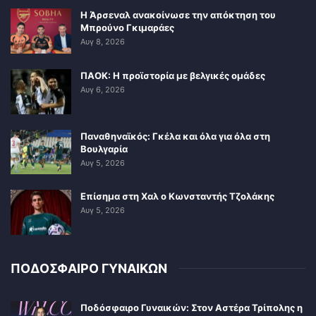
Η Άρσεναλ ανακοίνωσε την απόκτηση του
Μπρούνο Γκιμαράες
Αυγ 8, 2026
ΠΑΟΚ: Η προϊστορία με βελγικές ομάδες
Αυγ 6, 2026
Παναθηναϊκός: Γκέλα και όλα για όλα στη
Βουλγαρία
Αυγ 5, 2026
Επίσημα στη Χαλ ο Κωνσταντής Τζολάκης
Αυγ 5, 2026
ΠΟΔΟΣΦΑΙΡΟ ΓΥΝΑΙΚΩΝ
Ποδόσφαιρο Γυναικών: Στον Αστέρα Τρίπολης η