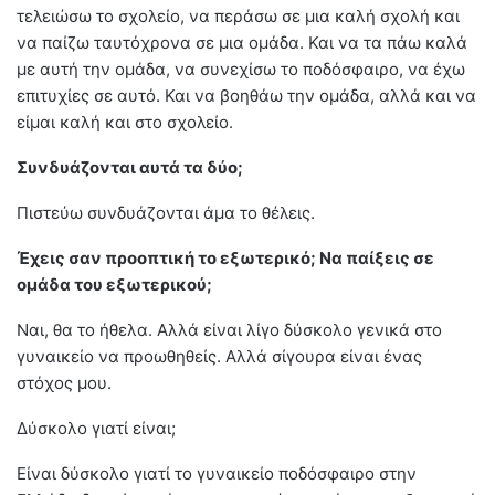
τελειώσω το σχολείο, να περάσω σε μια καλή σχολή και
να παίζω ταυτόχρονα σε μια ομάδα. Και να τα πάω καλά
με αυτή την ομάδα, να συνεχίσω το ποδόσφαιρο, να έχω
επιτυχίες σε αυτό. Και να βοηθάω την ομάδα, αλλά και να
είμαι καλή και στο σχολείο.
Συνδυάζονται αυτά τα δύο;
Πιστεύω συνδυάζονται άμα το θέλεις.
Έχεις σαν προοπτική το εξωτερικό; Να παίξεις σε
ομάδα του εξωτερικού;
Ναι, θα το ήθελα. Αλλά είναι λίγο δύσκολο γενικά στο
γυναικείο να προωθηθείς. Αλλά σίγουρα είναι ένας
στόχος μου.
Δύσκολο γιατί είναι;
Είναι δύσκολο γιατί το γυναικείο ποδόσφαιρο στην