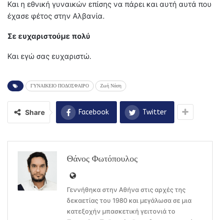
Και η εθνική γυναικών επίσης να πάρει και αυτή αυτά που
έχασε φέτος στην Αλβανία.
Σε ευχαριστούμε πολύ
Και εγώ σας ευχαριστώ.
ΓΥΝΑΙΚΕΙΟ ΠΟΔΟΣΦΑΙΡΟ
Ζωή Νάση
Share
Facebook
Twitter
Θάνος Φωτόπουλος
Γεννήθηκα στην Αθήνα στις αρχές της
δεκαετίας του 1980 και μεγάλωσα σε μια
κατεξοχήν μπασκετική γειτονιά το