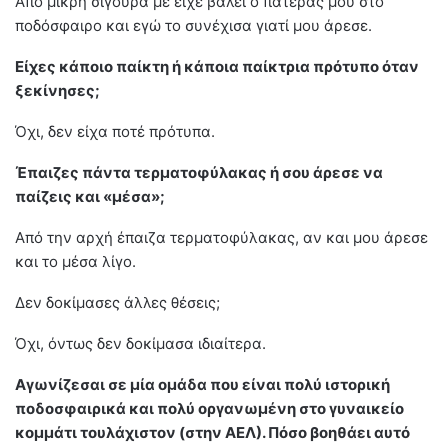
Από μικρή σίγουρα με είχε βάλει ο πατέρας μου στο
ποδόσφαιρο και εγώ το συνέχισα γιατί μου άρεσε.
Είχες κάποιο παίκτη ή κάποια παίκτρια πρότυπο όταν
ξεκίνησες;
Όχι, δεν είχα ποτέ πρότυπα.
Έπαιζες πάντα τερματοφύλακας ή σου άρεσε να
παίζεις και «μέσα»;
Από την αρχή έπαιζα τερματοφύλακας, αν και μου άρεσε
και το μέσα λίγο.
Δεν δοκίμασες άλλες θέσεις;
Όχι, όντως δεν δοκίμασα ιδιαίτερα.
Αγωνίζεσαι σε μία ομάδα που είναι πολύ ιστορική
ποδοσφαιρικά και πολύ οργανωμένη στο γυναικείο
κομμάτι τουλάχιστον (στην ΑΕΛ). Πόσο βοηθάει αυτό