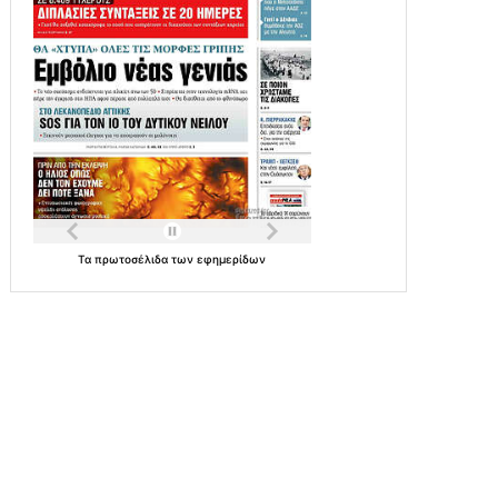
Τα
πρωτοσέλιδα
των
εφημερίδων