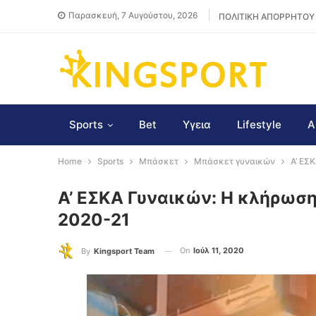
Παρασκευή, 7 Αυγούστου, 2026
ΠΟΛΙΤΙΚΗ ΑΠΟΡΡΗΤΟΥ
Sports
Bet
Υγεια
Lifestyle
Α
Home
Sports
Μπάσκετ
Μπάσκετ γυναικών
Α’ ΕΣ
Α’ ΕΣΚΑ Γυναικών: Η κλήρωσ
2020-21
On
Ιούλ 11, 2020
By
Kingsport Team