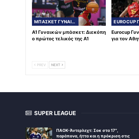
ΜΠΑΣΚΕΤ ΓΥΝΑΙΚΩΝ
Α1 Γυναικών μπάσκετ: Διεκόπη
Eurocup Γυ
ο πρώτος τελικός της Α1
για τον Αθ
PREV
NEXT
SUPER LEAGUE
ΠΑΟΚ-Άντερλεχτ: Σοκ στα 17″,
παράπονα, ήττα και η πρόκριση στις