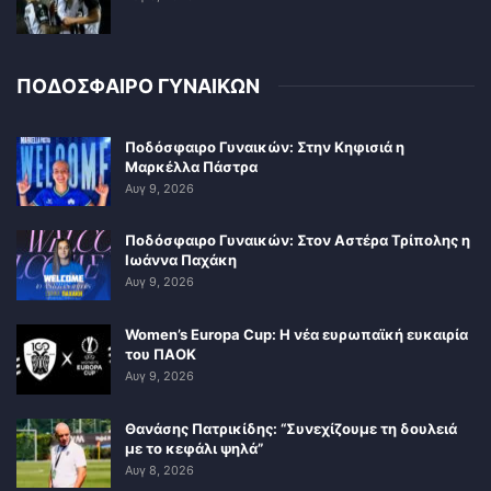
ΠΟΔΟΣΦΑΙΡΟ ΓΥΝΑΙΚΩΝ
Ποδόσφαιρο Γυναικών: Στην Κηφισιά η
Μαρκέλλα Πάστρα
Αυγ 9, 2026
Ποδόσφαιρο Γυναικών: Στον Αστέρα Τρίπολης η
Ιωάννα Παχάκη
Αυγ 9, 2026
Women’s Europa Cup: Η νέα ευρωπαϊκή ευκαιρία
του ΠΑΟΚ
Αυγ 9, 2026
Θανάσης Πατρικίδης: “Συνεχίζουμε τη δουλειά
με το κεφάλι ψηλά”
Αυγ 8, 2026