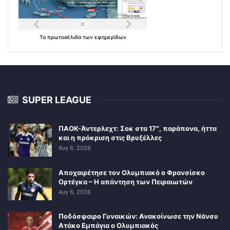
Τα
πρωτοσέλιδα
των
εφημερίδων
SUPER LEAGUE
ΠΑΟΚ-Άντερλεχτ: Σοκ στα 17″, παράπονα, ήττα
και η πρόκριση στις Βρυξέλλες
Αυγ 6, 2026
Αποχαιρέτησε τον Ολυμπιακό ο Φρανσίσκο
Ορτέγκα – Η απάντηση των Πειραιωτών
Αυγ 6, 2026
Ποδόσφαιρο Γυναικών: Ανακοίνωσε την Νάνσυ
Ατάκο Εμπάγια ο Ολυμπιακός