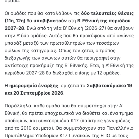
ομάδα.
Οι ομάδες που θα καταλάβουν τις
δύο τελευταίες θέσεις
(11η, 12η)
θα
υποβιβαστούν
στη
Β’ Εθνική της περιόδου
2027-28
. Ενώ από τη νέα Β’ Εθνική (2026-27) θα ανέβουν
στην Α’ δύο ομάδες: Αυτές που θα προκύψουν από αγώνες
μπαράζ μεταξύ των πρωταθλητριών των τεσσάρων
ομίλων της κατηγορίας. Όπως τονίζεται, ο τρόπος
διεξαγωγής των αγώνων αυτών θα περιγραφεί στην
αντίστοιχη προκήρυξη της Β’ Εθνικής. Έτσι, η Α’ Εθνική της
περιόδου 2027-28 θα διεξαχθεί επίσης με 12 ομάδες.
Η
ημερομηνία έναρξης
, ορίζεται το
Σαββατοκύριακο 19
και 20 Σεπτεμβρίου 2026
.
Παράλληλα, κάθε ομάδα που θα συμμετάσχει στην Α’
Εθνική, θα πρέπει υποχρεωτικά να διαθέτει και ένα τμήμα
υποδομών, και συγκεκριμένα Κ17 (παίκτριες γεννημένες
από το 2010 και μετά). Θα συμμετάσχουν στο Πανελλήνιο
Πρωτάθλημα Υποδομών Κ17 Γυναικών της ΕΠΟ με τους