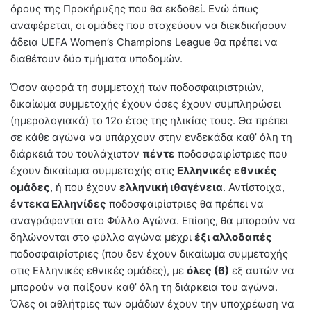
όρους της Προκήρυξης που θα εκδοθεί. Ενώ όπως
αναφέρεται, οι ομάδες που στοχεύουν να διεκδικήσουν
άδεια UEFA Women’s Champions League θα πρέπει να
διαθέτουν δύο τμήματα υποδομών.
Όσον αφορά τη συμμετοχή των ποδοσφαιριστριών,
δικαίωμα συμμετοχής έχουν όσες έχουν συμπληρώσει
(ημερολογιακά) το 12ο έτος της ηλικίας τους. Θα πρέπει
σε κάθε αγώνα να υπάρχουν στην ενδεκάδα καθ’ όλη τη
διάρκειά του τουλάχιστον
πέντε
ποδοσφαιρίστριες που
έχουν δικαίωμα συμμετοχής στις
Ελληνικές εθνικές
ομάδες
, ή που έχουν
ελληνική ιθαγένεια
. Αντίστοιχα,
έντεκα Ελληνίδες
ποδοσφαιρίστριες θα πρέπει να
αναγράφονται στο Φύλλο Αγώνα. Επίσης, θα μπορούν να
δηλώνονται στο φύλλο αγώνα μέχρι
έξι αλλοδαπές
ποδοσφαιρίστριες (που δεν έχουν δικαίωμα συμμετοχής
στις Ελληνικές εθνικές ομάδες), με
όλες (6)
εξ αυτών να
μπορούν να παίξουν καθ’ όλη τη διάρκεια του αγώνα.
Όλες οι αθλήτριες των ομάδων έχουν την υποχρέωση να