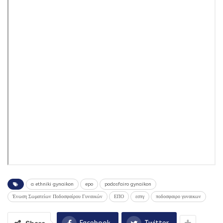
a ethniki gynaikon
epo
podosfairo gynaikon
Ένωση Σωματείων Ποδοσφαίρου Γυναικών
ΕΠΟ
εσπγ
ποδοσφαιρο γυναικων