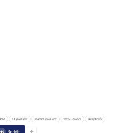
acos
α1 γυναικων
μπασκετ γυναικων
ναταλι φοντεν
Ολυμπιακός
ReddIt