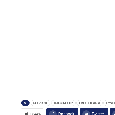
a1 gynaikon
basket gynaikon
nathalie fontaine
olympi
Share
Facebook
Twitter