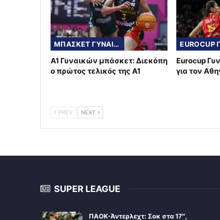
ΜΠΑΣΚΕΤ ΓΥΝΑΙΚΩΝ
Α1 Γυναικών μπάσκετ: Διεκόπη
Eurocup Γυ
ο πρώτος τελικός της Α1
για τον Αθ
PREV
NEXT
SUPER LEAGUE
ΠΑΟΚ-Άντερλεχτ: Σοκ στα 17″,