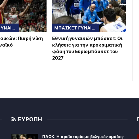
EUROCUP ΓΥΝΑΙΚΩΝ
ΜΠΑΣΚΕΤ ΓΥΝΑΙΚΩΝ
ναικών: Πικρή νίκη
Εθνική γυναικών μπάσκετ: Οι
ηναϊκό
κλήσεις για την προκριματική
φάση του Ευρωμπάσκετ του
2027
ΕΥΡΩΠΗ
ΠΑΟΚ: Η προϊστορία με βελγικές ομάδες