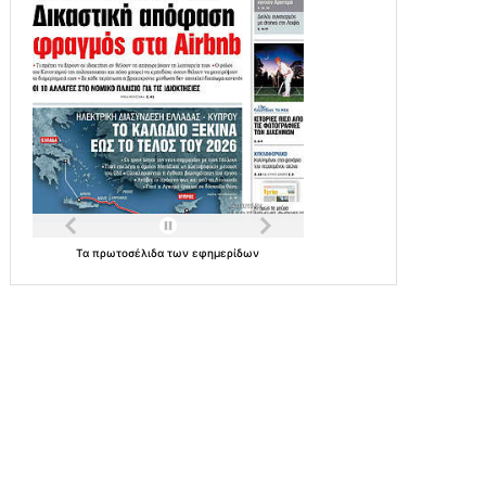
Τα
πρωτοσέλιδα
των
εφημερίδων