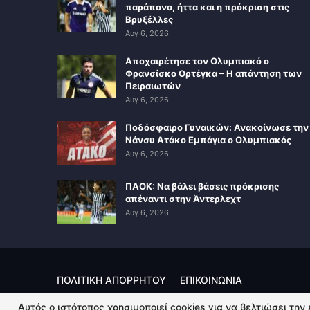
παράπονα, ήττα και η πρόκριση στις
Βρυξέλλες
Αυγ 6, 2026
Αποχαιρέτησε τον Ολυμπιακό ο
Φρανσίσκο Ορτέγκα – Η απάντηση των
Πειραιωτών
Αυγ 6, 2026
Ποδόσφαιρο Γυναικών: Ανακοίνωσε την
Νάνσυ Ατάκο Εμπάγια ο Ολυμπιακός
Αυγ 6, 2026
ΠΑΟΚ: Να βάλει βάσεις πρόκρισης
απέναντι στην Άντερλεχτ
Αυγ 6, 2026
ΠΟΛΙΤΙΚΗ ΑΠΟΡΡΗΤΟΥ
ΕΠΙΚΟΙΝΩΝΙΑ
Αυτός ο ιστότοπος χρησιμοποιεί cookies για να βελτιώσει την