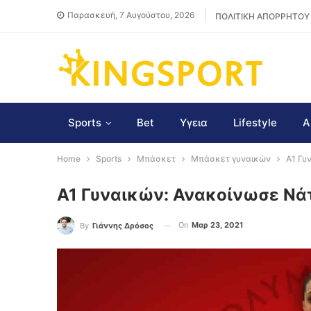
Παρασκευή, 7 Αυγούστου, 2026
ΠΟΛΙΤΙΚΗ ΑΠΟΡΡΗΤΟΥ
Sports
Bet
Υγεια
Lifestyle
Α
Home
Sports
Μπάσκετ
Μπάσκετ γυναικών
A1 Γυ
A1 Γυναικών: Ανακοίνωσε Νά
On
Μαρ 23, 2021
By
Γιάννης Δρόσος