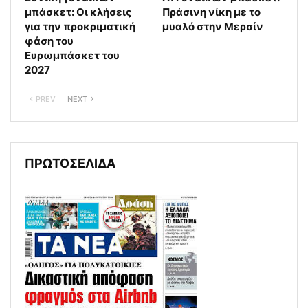
μπάσκετ: Οι κλήσεις
Πράσινη νίκη με το
για την προκριματική
μυαλό στην Μερσίν
φάση του
Ευρωμπάσκετ του
2027
PREV
NEXT
ΠΡΩΤΟΣΕΛΙΔΑ