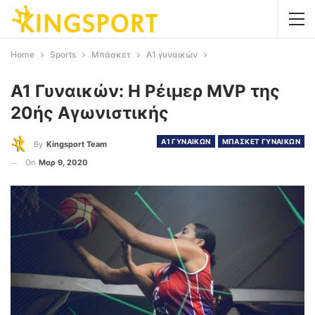
Home
Sports
Μπάσκετ
Α1 γυναικών
Α1 Γυναικών: Η Ρέιμερ MVP της
20ής Αγωνιστικής
Α1 ΓΥΝΑΙΚΩΝ
ΜΠΑΣΚΕΤ ΓΥΝΑΙΚΩΝ
By
Kingsport Team
On
Μαρ 9, 2020