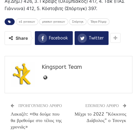
Αγ.Δημ.) 426, 3. Γκρέιβς (Ολυμπιακός) 417, 4. Τακ (ΠΑΣ
Γιάννινα) 412, 5. Κόστοβιτς (Σπόρτιγκ) 397.
α1 γυναικων
μπασκετ γυναικων
Σπόρτιγκ
Τάγια Ρέιμερ
Share
Facebook
Twitter
Kingsport Team
ΠΡΟΗΓΟΥΜΕΝΟ ΑΡΘΡΟ
ΕΠΟΜΕΝΟ ΑΡΘΡΟ
Λακαζέτ: «Θα δούμε που
Μέχρι το 2022 “Κόκκινος
θα βρεθούμε στο τέλος της
Διάβολος” ο Τσονγκ
χρονιάς»